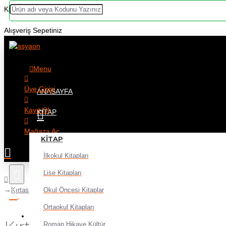
Kategoriler
Alışveriş Sepetiniz
Menu
Üye Girişi
ANASAYFA
Kayıt Ol
KITAP
Mağaza Aç
KITAP
İlkokul Kitapları
Lise Kitapları
Okul Öncesi Kitaplar
Kırtasiye
Ortaokul Kitapları
Alışveriş sepetiniz boş!
Roman Hikaye Kültür