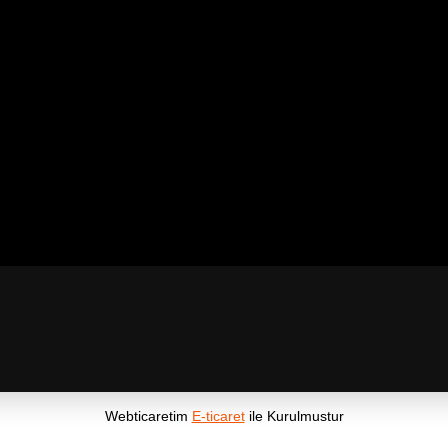
Webticaretim
E-ticaret
ile Kurulmustur