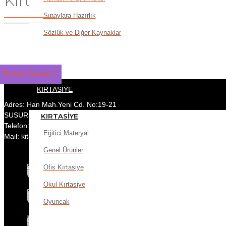
Kırtasiye
Sınavlara Hazırlık
Sözlük ve Diğer Kaynaklar
Tümünü İncele
KIRTASIYE
Adres: Han Mah.Yeni Cd. No:19-21
SUSURLUK/BALIKESİR
KIRTASIYE
Telefon: 05014883410
Eğitici Materyal
Mail: kitap.on@hotmail.com
Genel Ürünler
Ofis Kırtasiye
Okul Kırtasiye
Oyuncak