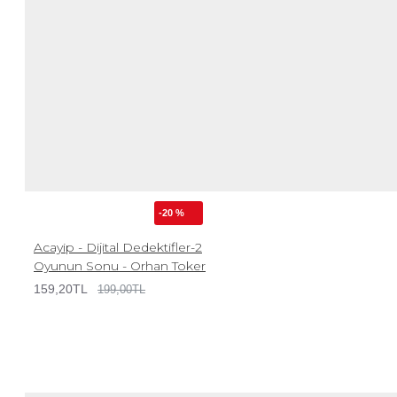
-20 %
Acayip - Dijital Dedektifler-2
Oyunun Sonu - Orhan Toker
159,20TL
199,00TL