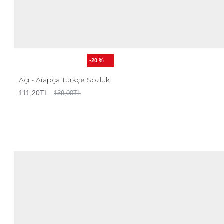
-20 %
Açı - Arapça Türkçe Sözlük
111,20TL
139,00TL