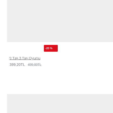
-20 %
9 Taş 3 Taş Oyunu
399,20TL
499,00TL