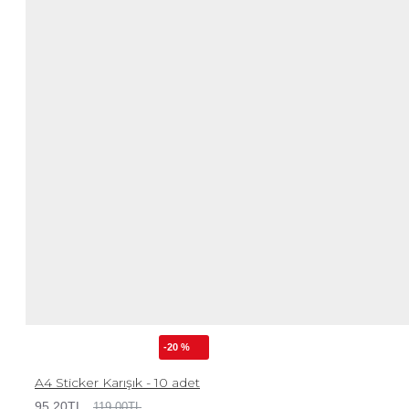
-20 %
A4 Sticker Karışık - 10 adet
95,20TL
119,00TL