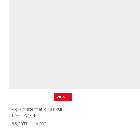
-20 %
Açı - Matematik Fasikül
Limit Süreklilik
95,20TL
119,00TL