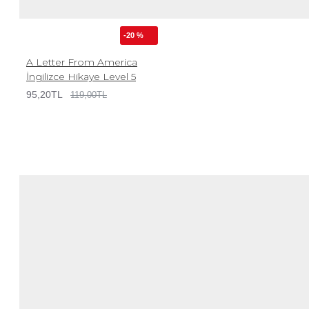
-20 %
A Letter From America
İngilizce Hikaye Level 5
95,20TL
119,00TL