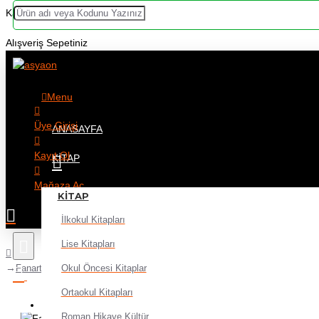
Kategoriler
Alışveriş Sepetiniz
Menu
Üye Girişi
ANASAYFA
Kayıt Ol
KITAP
Mağaza Aç
KITAP
İlkokul Kitapları
Lise Kitapları
Okul Öncesi Kitaplar
Fanart 536 Düz Kesik Uçlu Fırça No:18
Ortaokul Kitapları
Alışveriş sepetiniz boş!
Roman Hikaye Kültür