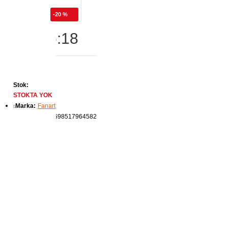
-20 %
Fırça No:18
Stok:
STOKTA YOK
Marka:
Fanart
Ürün Kodu:
8698517964582