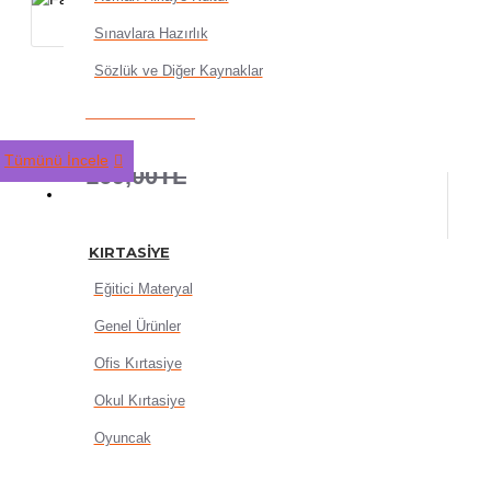
Sınavlara Hazırlık
Sözlük ve Diğer Kaynaklar
Fanart 536 Düz Kesik Uçlu 
135,20TL
Tümünü İncele
169,00TL
KIRTASIYE
KIRTASIYE
Eğitici Materyal
Genel Ürünler
SEPETE EKLE
Ofis Kırtasiye
Okul Kırtasiye
Oyuncak
HEMEN AL