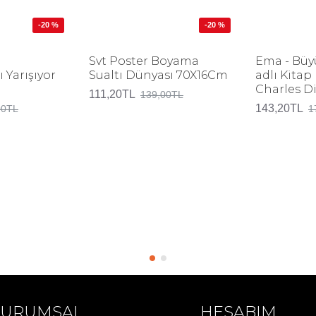
-20 %
-20 %
Svt Poster Boyama
Ema - Büy
 Yarışıyor
Sualtı Dünyası 70X16Cm
adlı Kita
Charles D
111,20TL
139,00TL
143,20TL
00TL
1
KURUMSAL
HESABIM