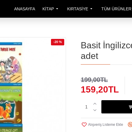
ANASAYFA
KITAP
KIRTASIYE
TÜM ÜRÜNLER
-20 %
Basit İngiliz
adet
199,00TL
159,20TL
Alışveriş Listeme Ekle