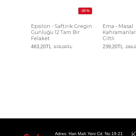
-20 %
Epsilon - Saftirik Gregin
Ema - Masal
Günlüğü 12 Tam Bir
Kahramanları
Felaket
Ciltli
463,20TL
239,20TL
579,00TL
299,
Adres: Han Mah.Yeni Cd. No:19-21