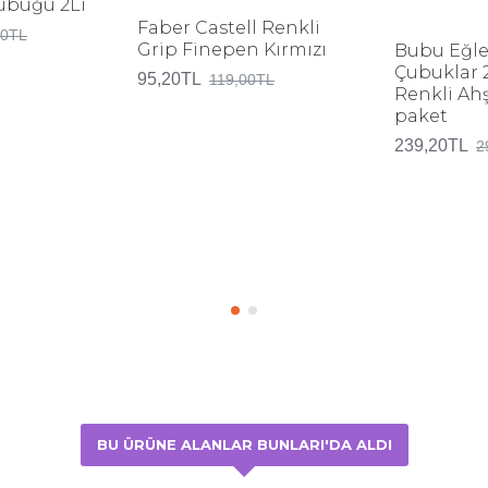
Çubuğu 2Li
Faber Castell Renkli
00TL
Grip Finepen Kırmızı
Bubu Eğle
Çubuklar 
95,20TL
119,00TL
Renkli Ah
paket
239,20TL
2
BU ÜRÜNE ALANLAR BUNLARI'DA ALDI