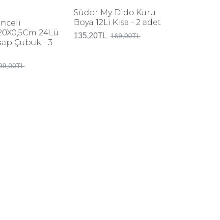
Südor My Dido Kuru
Artdeco
Boya 12Li Kısa - 2 adet
ml Ten 
nceli
20X0,5Cm 24Lü
135,20TL
375,20T
169,00TL
şap Çubuk - 3
99,00TL