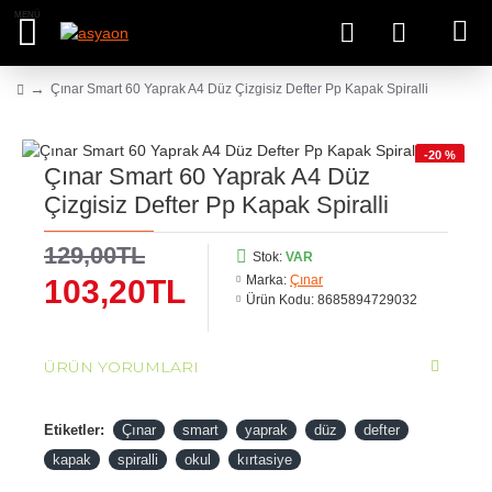
Çınar Smart 60 Yaprak A4 Düz Çizgisiz Defter Pp Kapak Spiralli
-20 %
Çınar Smart 60 Yaprak A4 Düz
Çizgisiz Defter Pp Kapak Spiralli
129,00TL
Stok:
VAR
Marka:
Çınar
103,20TL
Ürün Kodu:
8685894729032
ÜRÜN YORUMLARI
Etiketler:
Çınar
smart
yaprak
düz
defter
kapak
spiralli
okul
kırtasiye