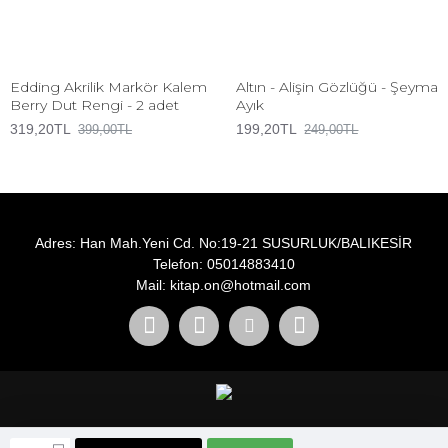
Edding Akrilik Markör Kalem
Altın - Alişin Gözlüğü - Şeyma
Berry Dut Rengi - 2 adet
Ayık
319,20TL
199,20TL
399,00TL
249,00TL
Adres: Han Mah.Yeni Cd. No:19-21 SUSURLUK/BALIKESİR
Telefon: 05014883410
Mail: kitap.on@hotmail.com