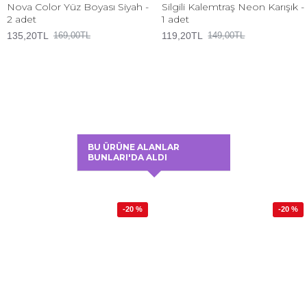
Nova Color Yüz Boyası Siyah -
Silgili Kalemtraş Neon Karışık -
2 adet
1 adet
135,20TL
119,20TL
169,00TL
149,00TL
BU ÜRÜNE ALANLAR
BUNLARI'DA ALDI
-20 %
-20 %