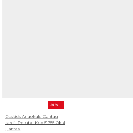
-20 %
Ccskids Anaokulu Çantası
Kedili Pembe Kod:51755 Okul
Çantası