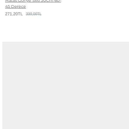
Hatas Gönye Seti 30Cm 60-
45 Derece
271,20TL
339,00TL