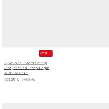
-20 %
Q Yayınları - Morg Sokağı
Cinayetleri adlı Kitap Edgar
Allan Poe Ciltli
303,20TL
379,00TL