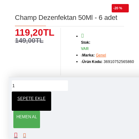
-20 %
Champ Dezenfektan 50Ml - 6 adet
119,20TL
149,00TL
Stok:
VAR
Marka:
Genel
Ürün Kodu:
36910752565860
ÜRÜN YORUMLARI
SEPETE EKLE
YORUM YAP
HEMEN AL
Adınız