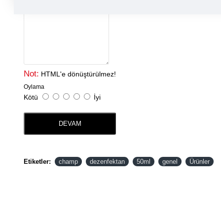
Yorumunuz
Not:
HTML'e dönüştürülmez!
Oylama
Kötü
İyi
DEVAM
Etiketler:
champ
dezenfektan
50ml
genel
Ürünler