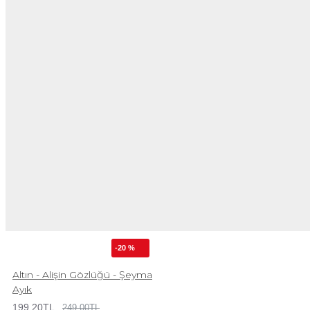
-20 %
Altın - Alişin Gözlüğü - Şeyma
Ayık
199,20TL
249,00TL