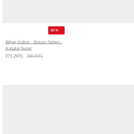
-20 %
Bilge Kültür - Bütün Şiirleri -
A.Kutsi Tecer
271,20TL
339,00TL