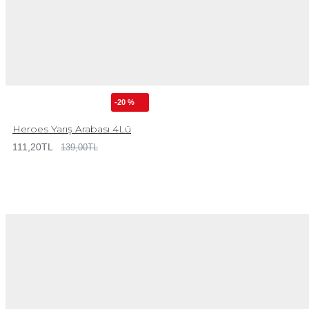
-20 %
Heroes Yarış Arabası 4Lü
111,20TL
139,00TL