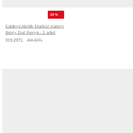
-20 %
Edding Akrilik Markör Kalem
Berry Dut Rengi - 2 adet
319,20TL
399,00TL