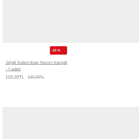
-20 %
Silgili Kalemtraş Neon Karışık
- 1 adet
119,20TL
149,00TL