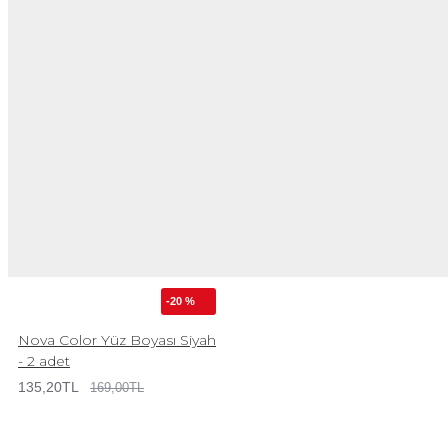
-20 %
Nova Color Yüz Boyası Siyah
- 2 adet
135,20TL
169,00TL