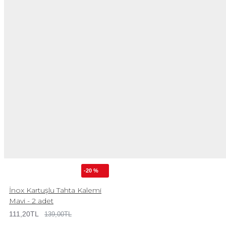
-20 %
İnox Kartuşlu Tahta Kalemi
Mavi - 2 adet
111,20TL
139,00TL