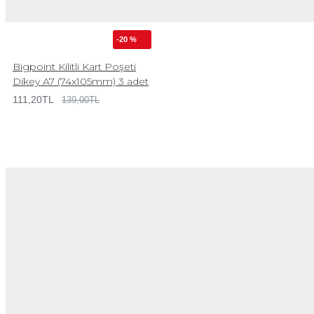
-20 %
Bigpoint Kilitli Kart Poşeti
Dikey A7 (74x105mm) 3 adet
111,20TL
139,00TL