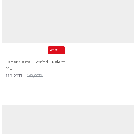
-20 %
Faber Castell Fosforlu Kalem
Mor
119,20TL
149,00TL