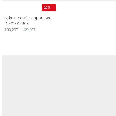
-20 %
Mikro Pastel Ponpon Seti
10-20-30Mm
103,20TL
129,00TL