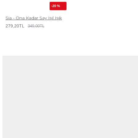
-20 %
Sia - Ona Kadar Say Işıl Işık
279,20TL
349,00TL