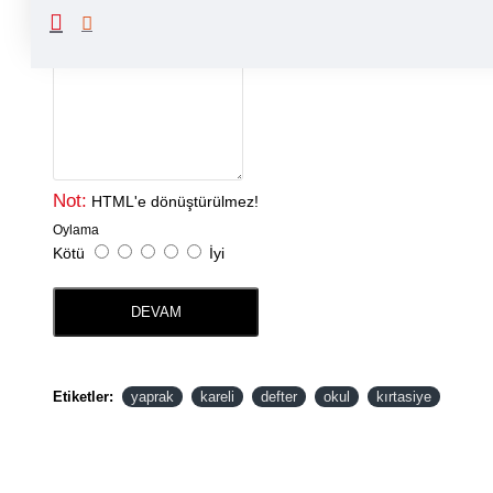
Yorumunuz
Not:
HTML'e dönüştürülmez!
Oylama
Kötü
İyi
DEVAM
Etiketler:
yaprak
kareli
defter
okul
kırtasiye