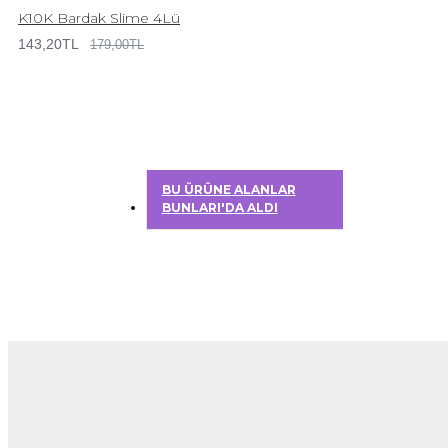
K10K Bardak Slime 4Lü
143,20TL
179,00TL
BU ÜRÜNE ALANLAR
BUNLARI'DA ALDI