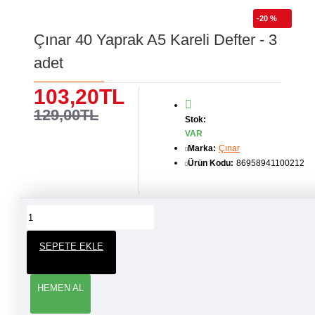
-20 %
Çınar 40 Yaprak A5 Kareli Defter - 3
adet
103,20TL
129,00TL
Stok:
VAR
Marka:
Çınar
Ürün Kodu:
86958941100212
ÜRÜN YORUMLARI
SEPETE EKLE
YORUM YAP
HEMEN AL
Adınız