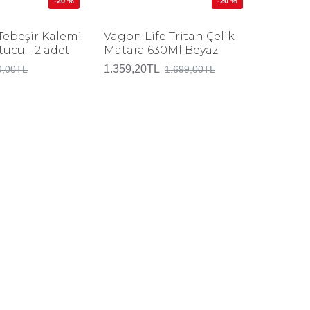
-20 %
-20 %
ebeşir Kalemi
Vagon Life Tritan Çelik
Unicus 
tucu - 2 adet
Matara 630Ml Beyaz
Çantası
1061
1.359,20TL
9,00TL
1.699,00TL
751,20T