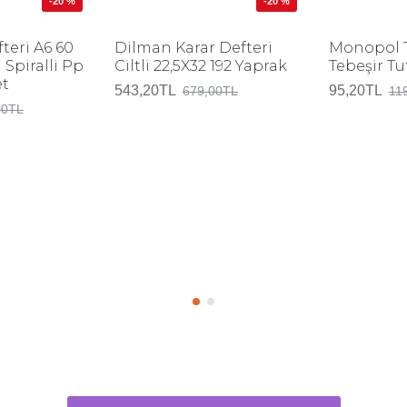
-20 %
-20 %
teri A6 60
Dilman Karar Defteri
Monopol T
 Spiralli Pp
Ciltli 22,5X32 192 Yaprak
Tebeşir Tu
et
543,20TL
95,20TL
679,00TL
11
00TL