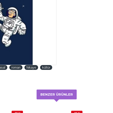
asal
roman
hikaye
kültür
BENZER ÜRÜNLER