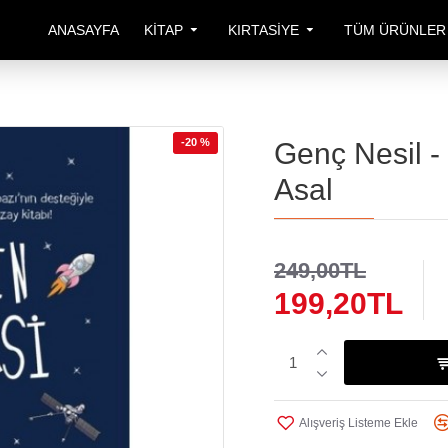
ANASAYFA
KITAP
KIRTASIYE
TÜM ÜRÜNLER
-20 %
Genç Nesil - 
Asal
249,00TL
199,20TL
Alışveriş Listeme Ekle