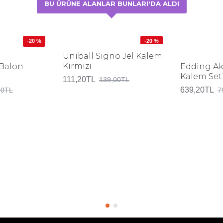
BU ÜRÜNE ALANLAR BUNLARI'DA ALDI
-20 %
-20 %
Uniball Signo Jel Kalem
Kırmızı
 Balon
Edding Ak
ü
Kalem Seti
111,20TL
139,00TL
639,20TL
00TL
7