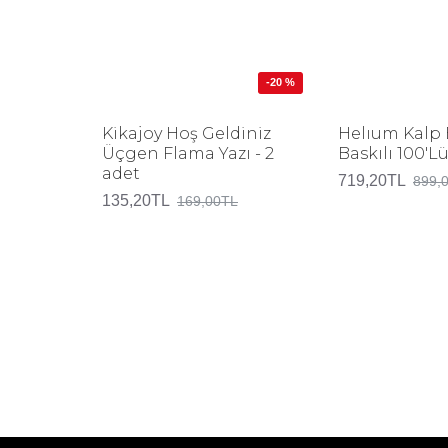
-20 %
Kikajoy Hoş Geldiniz
Helıum Kalp
Üçgen Flama Yazı - 2
Baskılı 100'L
adet
719,20TL
899,
135,20TL
169,00TL