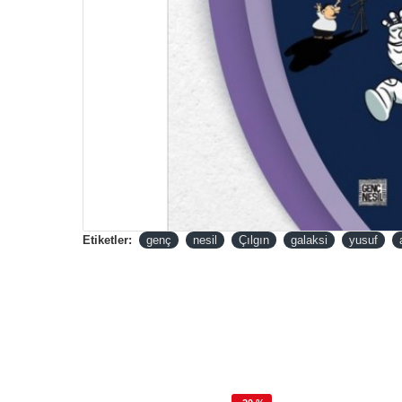
Etiketler:
genç
nesil
Çılgın
galaksi
yusuf