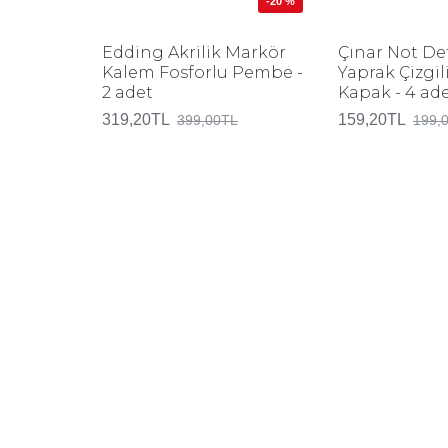
-20 %
Edding Akrilik Markör
Çınar Not Def
Kalem Fosforlu Pembe -
Yaprak Çizgili
2 adet
Kapak - 4 ad
319,20TL
159,20TL
399,00TL
199,