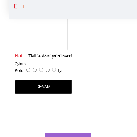
Yorumunuz
Not:
HTML'e dönüştürülmez!
Oylama
Kötü
İyi
DEVAM