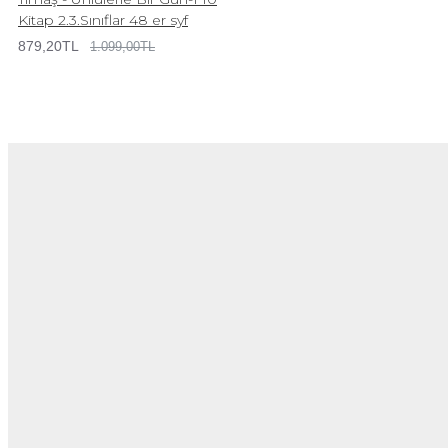
Kitap 2.3.Sınıflar 48 er syf
879,20TL
1.099,00TL