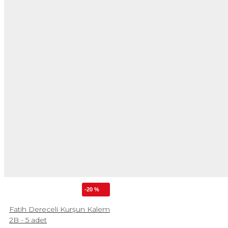
-20 %
Fatih Dereceli Kurşun Kalem
2B - 5 adet