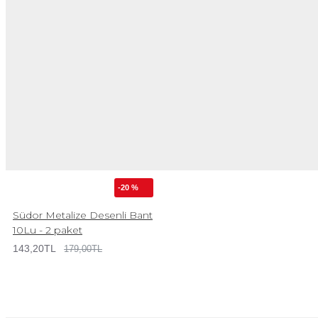
-20 %
Südor Metalize Desenli Bant
10Lu - 2 paket
143,20TL
179,00TL