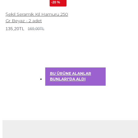
-20 %
Şekil Seramik Kil Hamuru 250
Gr Beyaz - 2 adet
135,20TL
169,00TL
BU ÜRÜNE ALANLAR
BUNLARI'DA ALDI