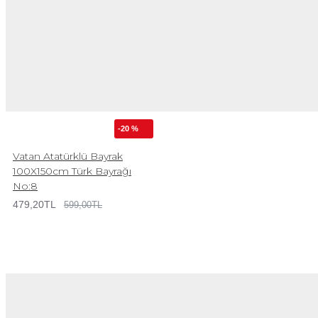
-20 %
Vatan Atatürklü Bayrak
100X150cm Türk Bayrağı
No:8
479,20TL
599,00TL