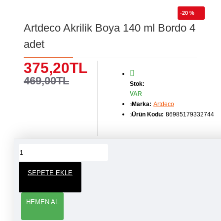
-20 %
Artdeco Akrilik Boya 140 ml Bordo 4
adet
375,20TL
469,00TL
Stok:
VAR
Marka:
Artdeco
Ürün Kodu:
86985179332744
ÜRÜN YORUMLARI
SEPETE EKLE
YORUM YAP
HEMEN AL
Adınız