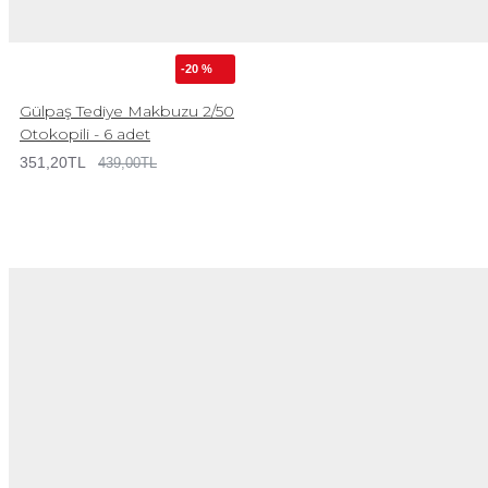
-20 %
Gülpaş Tediye Makbuzu 2/50
Otokopili - 6 adet
351,20TL
439,00TL