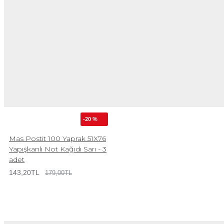
-20 %
Mas Postit 100 Yaprak 51X76
Yapışkanlı Not Kağıdı Sarı - 3
adet
143,20TL
179,00TL