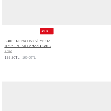
-20 %
Südor Mona Lisa Slime sıvı
Tutkalı 70 Ml Fosforlu Sarı 3
adet
135,20TL
169,00TL