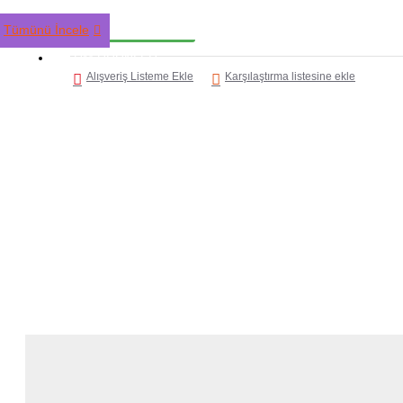
HEMEN AL
Tümünü İncele
TÜM ÜRÜNLER
Alışveriş Listeme Ekle
Karşılaştırma listesine ekle