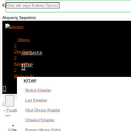
Kategoriler
Alışveriş Sepetiniz
Menu
Üye Girişi
ANASAYFA
Kayıt Ol
KITAP
Mağaza Aç
KITAP
İlkokul Kitapları
Lise Kitapları
Okul Öncesi Kitaplar
Picador Fosforlu Kalem Doldurulabilir Mavi - 3 adet
Ortaokul Kitapları
Alışveriş sepetiniz boş!
Roman Hikaye Kültür