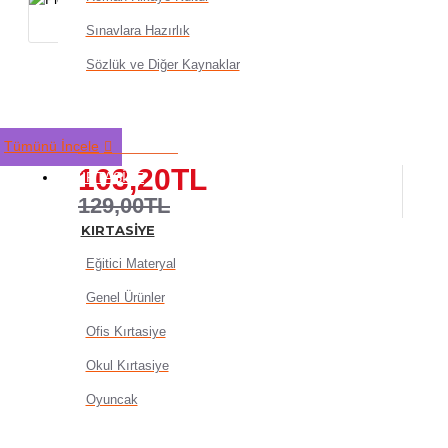
Sınavlara Hazırlık
Sözlük ve Diğer Kaynaklar
Picador Fosforlu Kalem Dold
Mavi - 3 adet
Tümünü İncele
103,20TL
KIRTASIYE
129,00TL
KIRTASIYE
Eğitici Materyal
Genel Ürünler
Ofis Kırtasiye
Okul Kırtasiye
SEPETE EKLE
Oyuncak