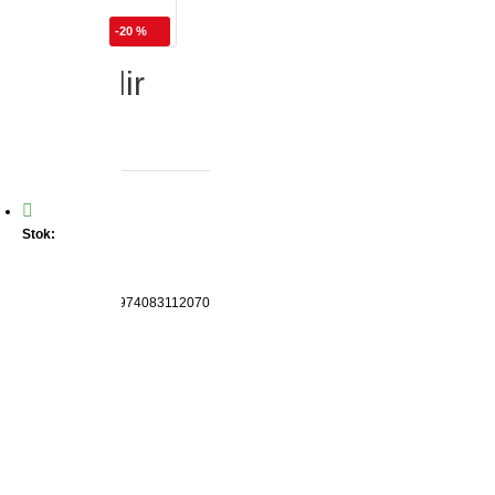
-20 %
urulabilir
Stok:
VAR
Marka:
Picador
Ürün Kodu:
86974083112070