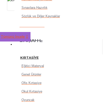
Sınavlara Hazırlık
Sözlük ve Diğer Kaynaklar
Ema - Almanca Sözlük Plas
143,20TL
Tümünü İncele
179,00TL
KIRTASIYE
KIRTASIYE
Eğitici Materyal
Genel Ürünler
SEPETE EKLE
Ofis Kırtasiye
Okul Kırtasiye
Oyuncak
HEMEN AL