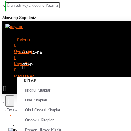
Kategoriler
Alışveriş Sepetiniz
Menu
Üye Girişi
ANASAYFA
Kayıt Ol
KITAP
Mağaza Aç
KITAP
İlkokul Kitapları
Lise Kitapları
Okul Öncesi Kitaplar
Ema - Almanca Sözlük Plastik Kapak
Ortaokul Kitapları
Alışveriş sepetiniz boş!
Roman Hikaye Kültür