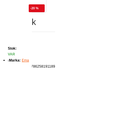
-20 %
tik Kapak
Stok:
VAR
Marka:
Ema
Ürün Kodu:
9786258191189