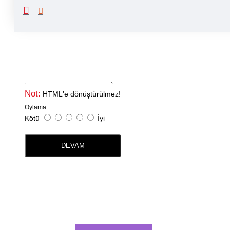
Yorumunuz
Not:
HTML'e dönüştürülmez!
Oylama
Kötü
İyi
DEVAM