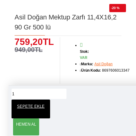
-20 %
Asil Doğan Mektup Zarfı 11,4X16,2
90 Gr 500 lü
759,20TL
949,00TL
Stok:
VAR
Marka:
Asil Doğan
Ürün Kodu:
8697606013347
ÜRÜN YORUMLARI
SEPETE EKLE
YORUM YAP
HEMEN AL
Adınız