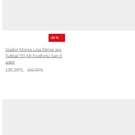
-20 %
Südor Mona Lisa Slime sıvı
Tutkalı 70 Ml Fosforlu Sarı 3
adet
135,20TL
169,00TL