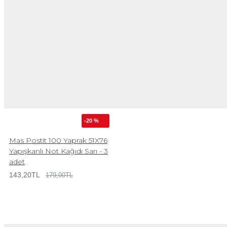
-20 %
Mas Postit 100 Yaprak 51X76
Yapışkanlı Not Kağıdı Sarı - 3
adet
143,20TL
179,00TL