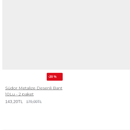
-20 %
Südor Metalize Desenli Bant
10Lu - 2 paket
143,20TL
179,00TL