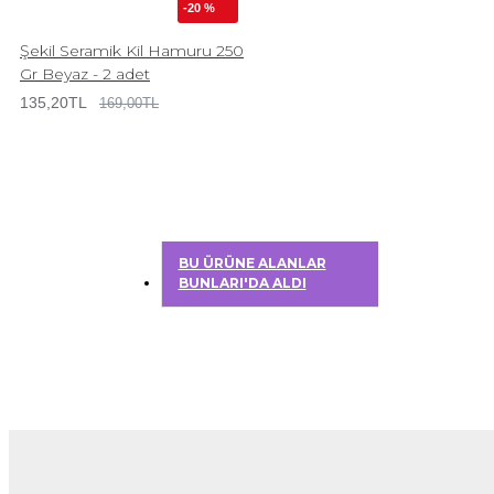
-20 %
Şekil Seramik Kil Hamuru 250
Gr Beyaz - 2 adet
135,20TL
169,00TL
BU ÜRÜNE ALANLAR
BUNLARI'DA ALDI