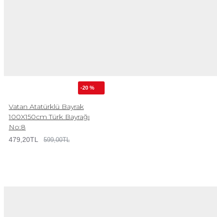
-20 %
Vatan Atatürklü Bayrak
100X150cm Türk Bayrağı
No:8
479,20TL
599,00TL