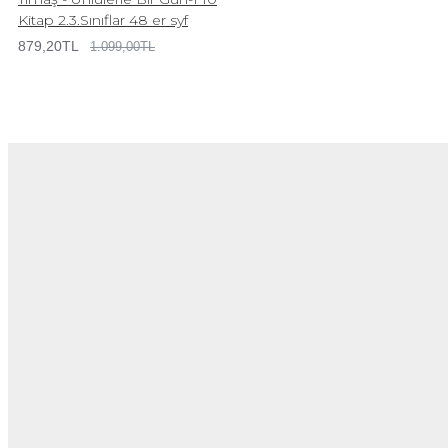
Kitap 2.3.Sınıflar 48 er syf
879,20TL
1.099,00TL