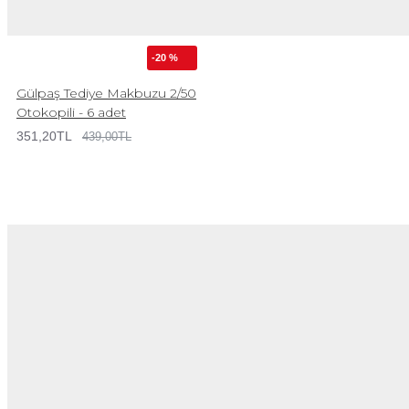
-20 %
Gülpaş Tediye Makbuzu 2/50
Otokopili - 6 adet
351,20TL
439,00TL