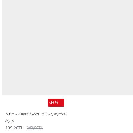
-20 %
Altın - Alişin Gözlüğü - Şeyma
Ayık
199,20TL
249,00TL