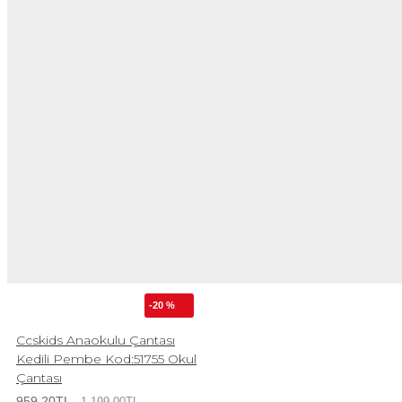
-20 %
Ccskids Anaokulu Çantası
Kedili Pembe Kod:51755 Okul
Çantası
959,20TL
1.199,00TL