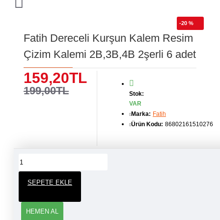
-20 %
Fatih Dereceli Kurşun Kalem Resim
Çizim Kalemi 2B,3B,4B 2şerli 6 adet
159,20TL
199,00TL
Stok:
VAR
Marka:
Fatih
Ürün Kodu:
86802161510276
ÜRÜN YORUMLARI
SEPETE EKLE
YORUM YAP
HEMEN AL