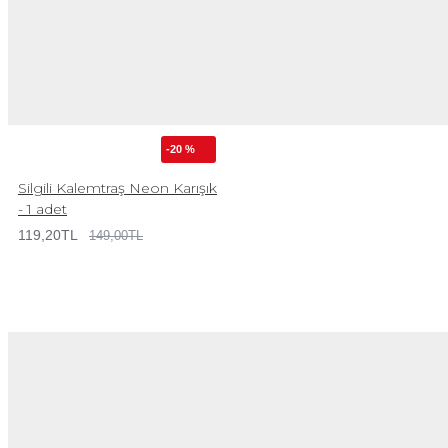
-20 %
Silgili Kalemtraş Neon Karışık
- 1 adet
119,20TL
149,00TL