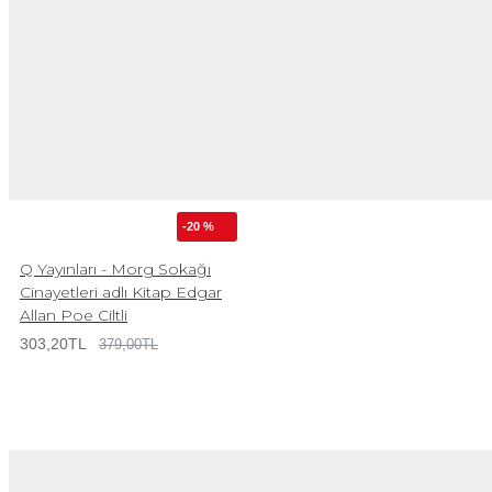
-20 %
Q Yayınları - Morg Sokağı
Cinayetleri adlı Kitap Edgar
Allan Poe Ciltli
303,20TL
379,00TL