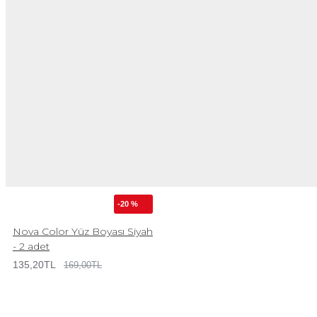
-20 %
Nova Color Yüz Boyası Siyah
- 2 adet
135,20TL
169,00TL