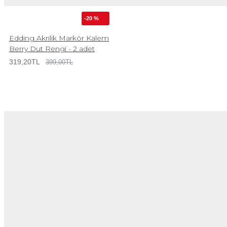
-20 %
Edding Akrilik Markör Kalem
Berry Dut Rengi - 2 adet
319,20TL
399,00TL