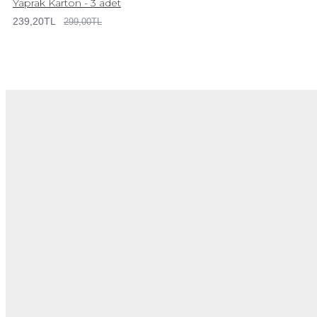
Yaprak Karton - 3 adet
239,20TL
299,00TL