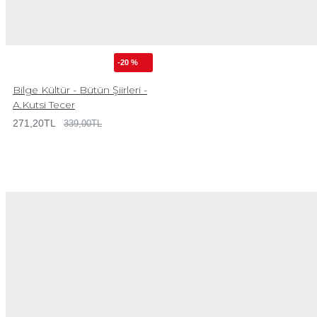
-20 %
Bilge Kültür - Bütün Şiirleri -
A.Kutsi Tecer
271,20TL
339,00TL