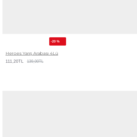
-20 %
Heroes Yarış Arabası 4Lü
111,20TL
139,00TL