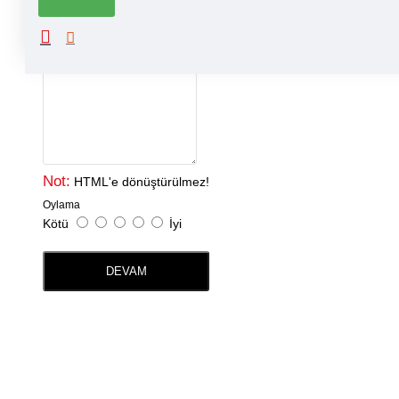
Adınız
Yorumunuz
Not:
HTML'e dönüştürülmez!
Oylama
Kötü
İyi
DEVAM