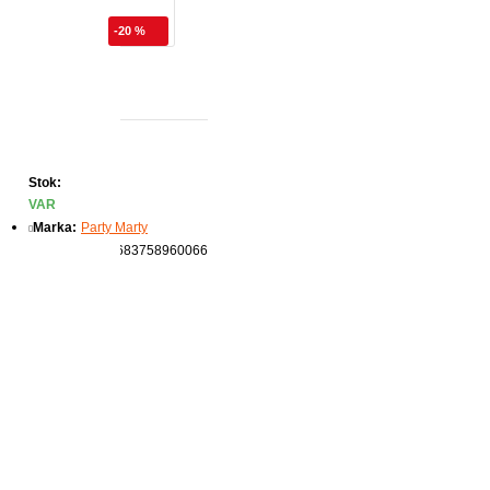
-20 %
Stok:
VAR
Marka:
Party Marty
Ürün Kodu:
8683758960066