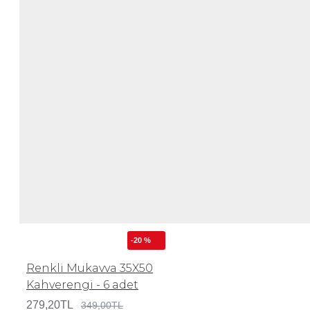
-20 %
Renkli Mukavva 35X50
Kahverengi - 6 adet
279,20TL
349,00TL