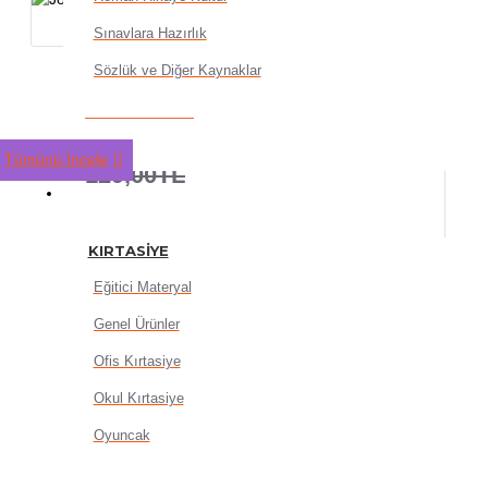
Sınavlara Hazırlık
Sözlük ve Diğer Kaynaklar
Joker Tombala Oyunu
103,20TL
Tümünü İncele
129,00TL
KIRTASIYE
KIRTASIYE
Eğitici Materyal
Genel Ürünler
SEPETE EKLE
Ofis Kırtasiye
Okul Kırtasiye
Oyuncak
HEMEN AL