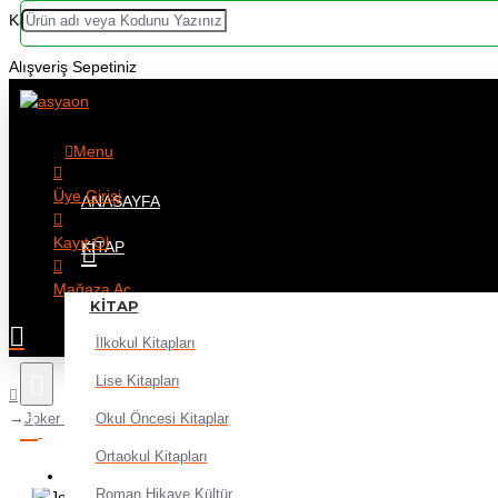
Kategoriler
Alışveriş Sepetiniz
Menu
Üye Girişi
ANASAYFA
Kayıt Ol
KITAP
Mağaza Aç
KITAP
İlkokul Kitapları
Lise Kitapları
Okul Öncesi Kitaplar
Joker Tombala Oyunu
Ortaokul Kitapları
Alışveriş sepetiniz boş!
Roman Hikaye Kültür