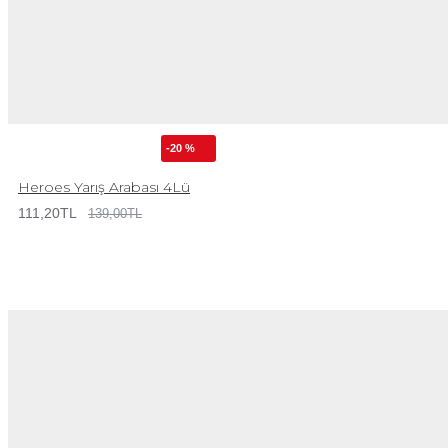
-20 %
Heroes Yarış Arabası 4Lü
111,20TL
139,00TL