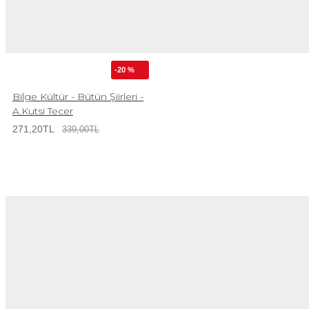
-20 %
Bilge Kültür - Bütün Şiirleri -
A.Kutsi Tecer
271,20TL
339,00TL