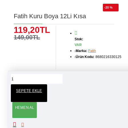
-20 %
Fatih Kuru Boya 12Li Kısa
119,20TL
149,00TL
Stok:
VAR
Marka:
Fatih
Ürün Kodu:
8680216330125
ÜRÜN YORUMLARI
SEPETE EKLE
YORUM YAP
HEMEN AL
Adınız