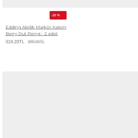
-20 %
Edding Akrilik Markör Kalem
Berry Dut Rengi - 2 adet
319,20TL
399,00TL