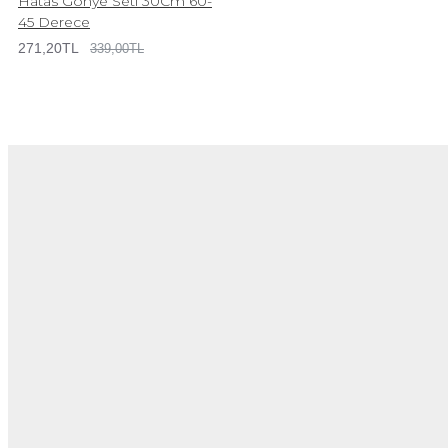
Hatas Gönye Seti 30Cm 60-
45 Derece
271,20TL
339,00TL