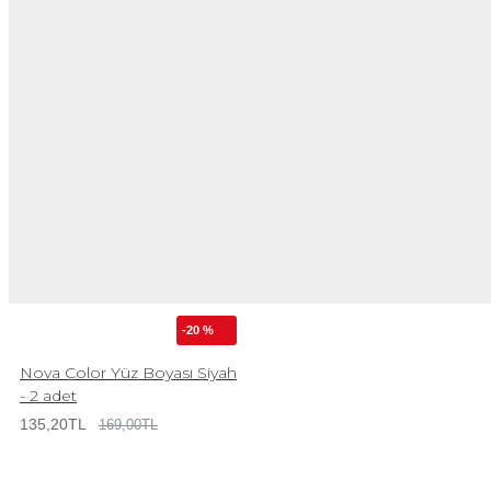
-20 %
Nova Color Yüz Boyası Siyah
- 2 adet
135,20TL
169,00TL