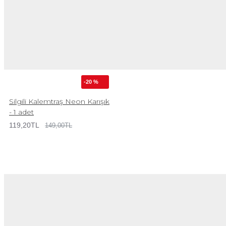
-20 %
Silgili Kalemtraş Neon Karışık
- 1 adet
119,20TL
149,00TL