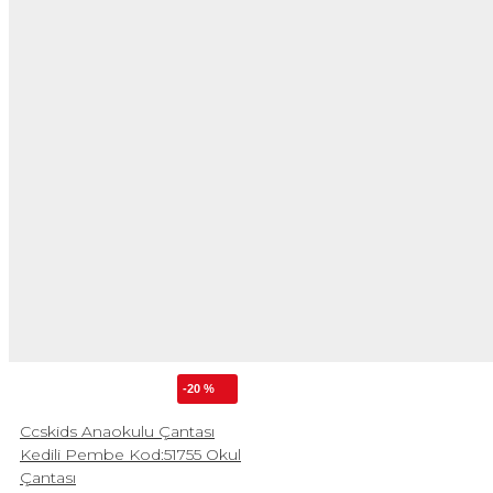
-20 %
Ccskids Anaokulu Çantası
Kedili Pembe Kod:51755 Okul
Çantası