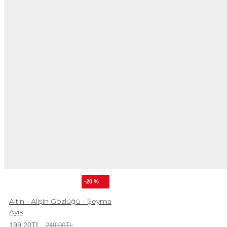
-20 %
Altın - Alişin Gözlüğü - Şeyma
Ayık
199,20TL
249,00TL