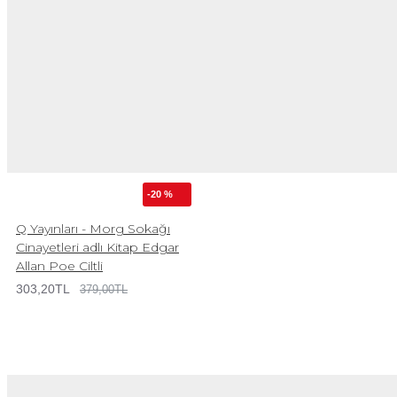
-20 %
Q Yayınları - Morg Sokağı
Cinayetleri adlı Kitap Edgar
Allan Poe Ciltli
303,20TL
379,00TL