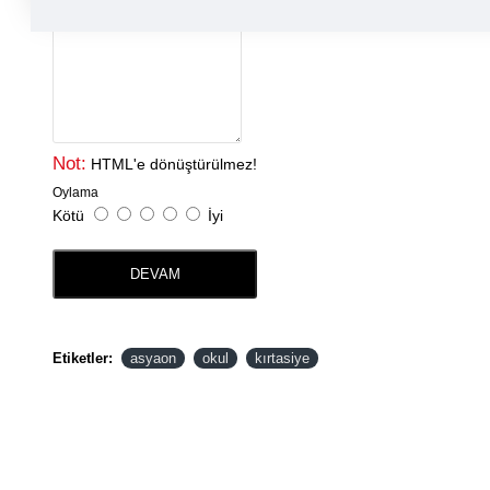
Yorumunuz
Not:
HTML'e dönüştürülmez!
Oylama
Kötü
İyi
DEVAM
Etiketler:
asyaon
okul
kırtasiye