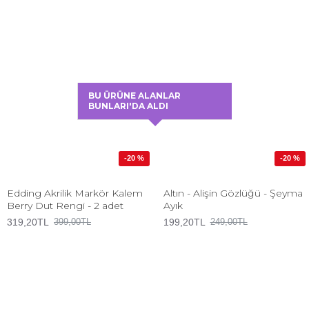
BU ÜRÜNE ALANLAR
BUNLARI'DA ALDI
-20 %
-20 %
Edding Akrilik Markör Kalem
Altın - Alişin Gözlüğü - Şeyma
Berry Dut Rengi - 2 adet
Ayık
319,20TL
199,20TL
399,00TL
249,00TL