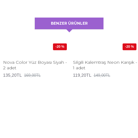
BENZER ÜRÜNLER
-20 %
-20 %
Nova Color Yüz Boyası Siyah -
Silgili Kalemtraş Neon Karışık -
2 adet
1 adet
135,20TL
119,20TL
169,00TL
149,00TL