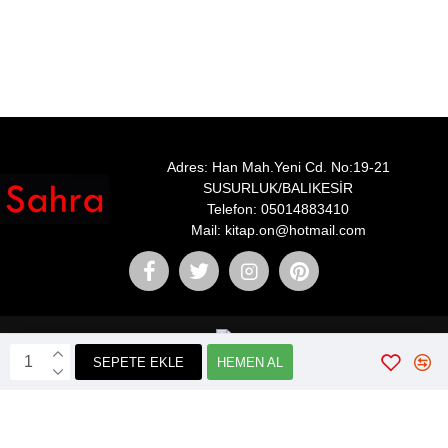
Adres: Han Mah.Yeni Cd. No:19-21
SUSURLUK/BALIKESİR
Telefon: 05014883410
Mail: kitap.on@hotmail.com
SEPETE EKLE
HEMEN AL
Webticaretim
E-ticaret
ile Kurulmustur