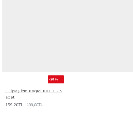
-20 %
Gülpaş İzin Kağıdı 100Lü - 3
adet
159,20TL
199,00TL