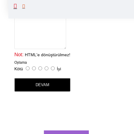
Yorumunuz
Not:
HTML'e dönüştürülmez!
Oylama
Kötü
İyi
DEVAM