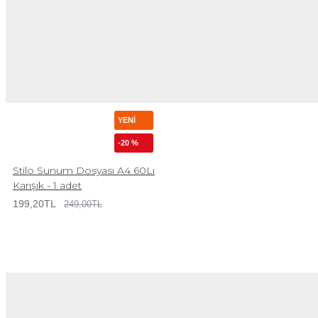
YENI
-20 %
Stilo Sunum Dosyası A4 60Lı
Karışık - 1 adet
199,20TL
249,00TL