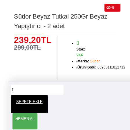
-20 %
Südor Beyaz Tutkal 250Gr Beyaz
Yapıştırıcı - 2 adet
239,20TL
299,00TL
Stok:
VAR
Marka:
Südor
Ürün Kodu:
86965111812712
ÜRÜN YORUMLARI
SEPETE EKLE
YORUM YAP
HEMEN AL
Adınız