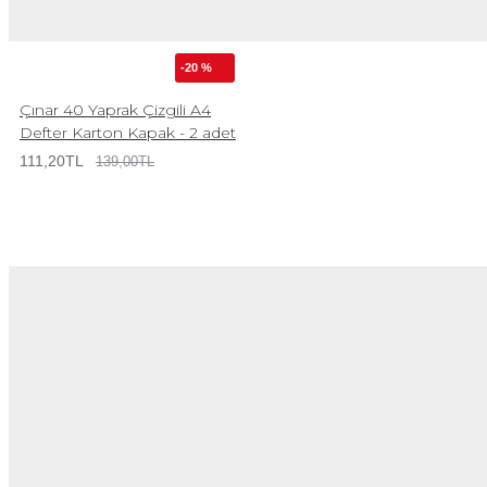
-20 %
Çınar 40 Yaprak Çizgili A4
Defter Karton Kapak - 2 adet
111,20TL
139,00TL