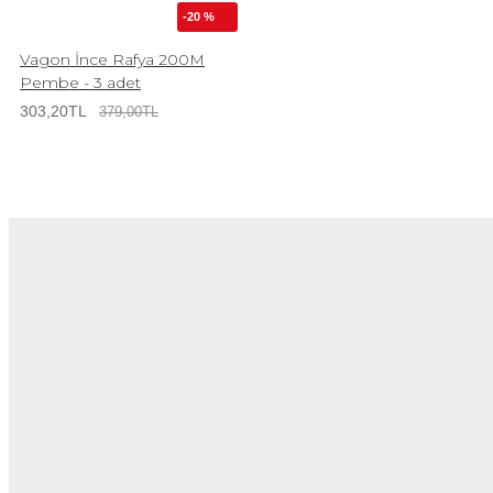
-20 %
Vagon İnce Rafya 200M
Pembe - 3 adet
303,20TL
379,00TL