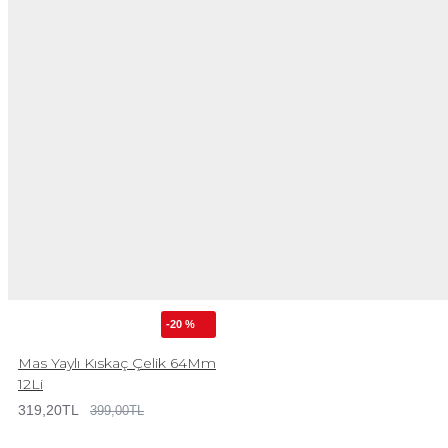
-20 %
Mas Yaylı Kıskaç Çelik 64Mm
12Li
319,20TL
399,00TL