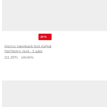
-20 %
Memo Yapışkanlı Not Kağıdı
76X76Mm Yeşil - 3 adet
111,20TL
139,00TL