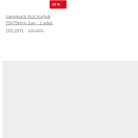
-20 %
Yapışkanlı Not Kağıdı
75X75Mm Sarı - 2 adet
103,20TL
129,00TL