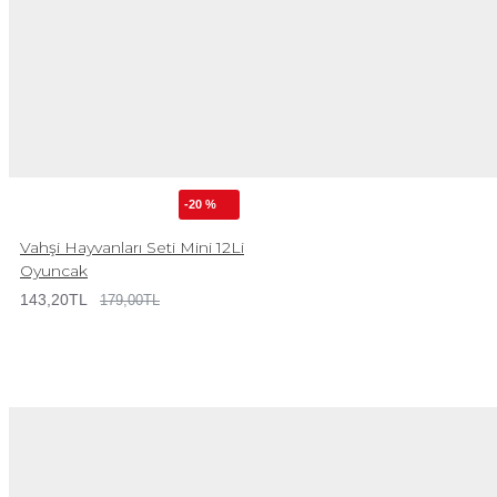
-20 %
Vahşi Hayvanları Seti Mini 12Li
Oyuncak
143,20TL
179,00TL