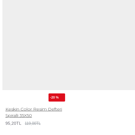
-20 %
Keskin Color Resim Defteri
Spiralli 35X50
95,20TL
119,00TL