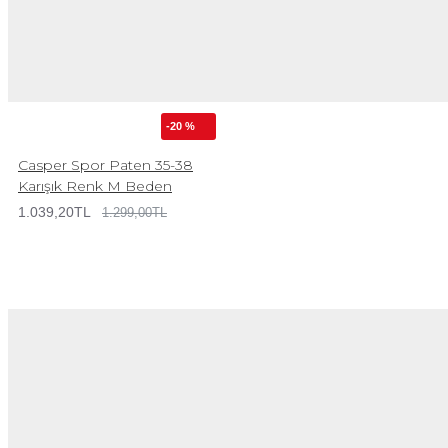
-20 %
Casper Spor Paten 35-38
Karışık Renk M Beden
1.039,20TL
1.299,00TL