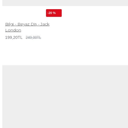
-20 %
Bilgi - Beyaz Diş - Jack
London
199,20TL
249,00TL