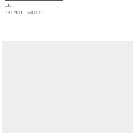
Lü
447,20TL
559,00TL