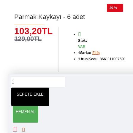
-20 %
Parmak Kaykayı - 6 adet
103,20TL
129,00TL
Stok:
VAR
Marka:
Elifiş
Ürün Kodu:
8661111007691
ÜRÜN YORUMLARI
SEPETE EKLE
YORUM YAP
HEMEN AL
Adınız