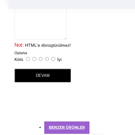
Yorumunuz
Not:
HTML'e dönüştürülmez!
Oylama
Kötü
İyi
DEVAM
BENZER ÜRÜNLER