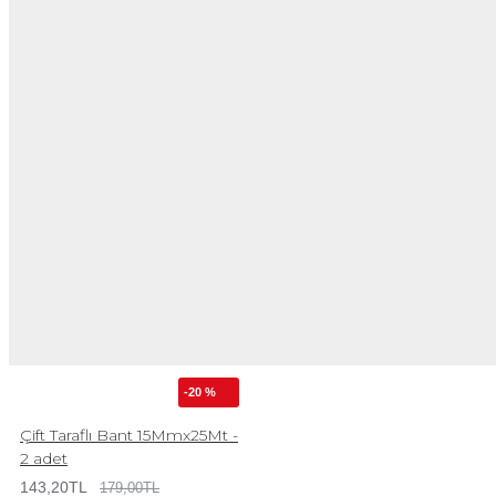
-20 %
Çift Taraflı Bant 15Mmx25Mt -
2 adet
143,20TL
179,00TL