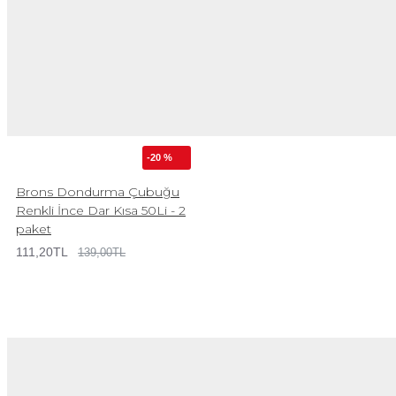
-20 %
Brons Dondurma Çubuğu
Renkli İnce Dar Kısa 50Li - 2
paket
111,20TL
139,00TL