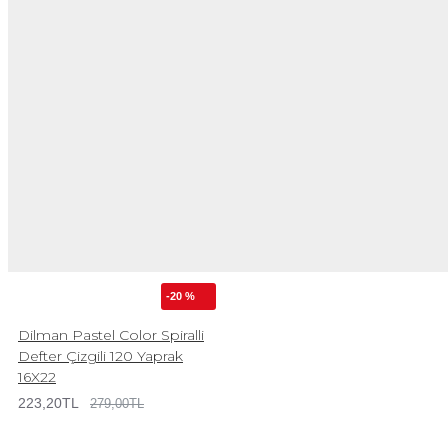
-20 %
Dilman Pastel Color Spiralli
Defter Çizgili 120 Yaprak
16X22
223,20TL
279,00TL