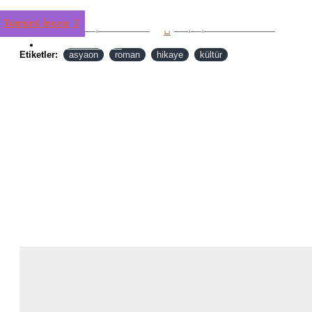
Tümünü İncele
Alışveriş Listeme Ekle
Karşılaştırma listesine ekle
TÜM ÜRÜNLER
Etiketler:
asyaon
roman
hikaye
kültür