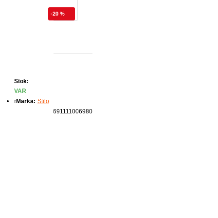
-20 %
rmızı
Stok:
VAR
Marka:
Stilo
Ürün Kodu:
8691111006980