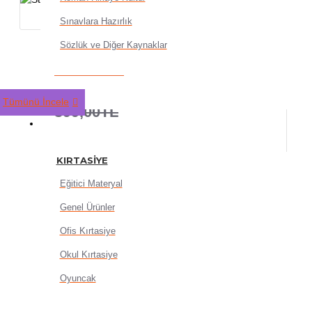
Sınavlara Hazırlık
Sözlük ve Diğer Kaynaklar
Stilo Bant Makinası Maxi Kı
319,20TL
Tümünü İncele
399,00TL
KIRTASIYE
KIRTASIYE
Eğitici Materyal
Genel Ürünler
SEPETE EKLE
Ofis Kırtasiye
Okul Kırtasiye
Oyuncak
HEMEN AL