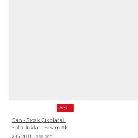
-20 %
Can - Sıcak Çikolatalı
Yolculuklar - Sevim Ak
295,20TL
369,00TL