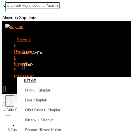
Kategoriler
Alışveriş Sepetiniz
Menu
Üye Girişi
ANASAYFA
Kayıt Ol
KITAP
Mağaza Aç
KITAP
İlkokul Kitapları
Lise Kitapları
Okul Öncesi Kitaplar
Stilo Bant Makinası Maxi Kırmızı
Ortaokul Kitapları
Alışveriş sepetiniz boş!
Roman Hikaye Kültür