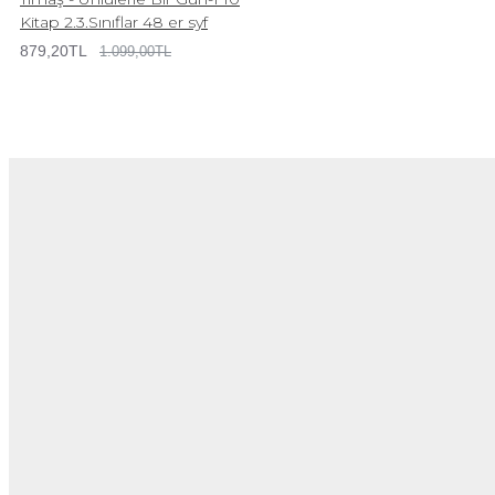
Kitap 2.3.Sınıflar 48 er syf
879,20TL
1.099,00TL