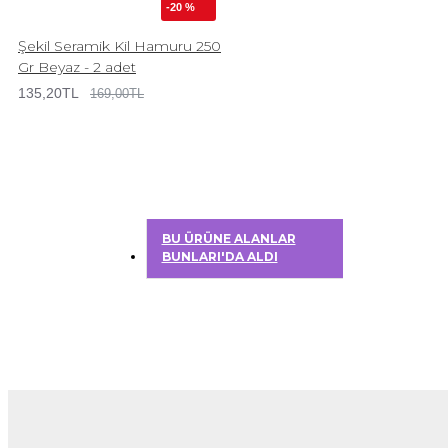
-20 %
Şekil Seramik Kil Hamuru 250
Gr Beyaz - 2 adet
135,20TL
169,00TL
BU ÜRÜNE ALANLAR
BUNLARI'DA ALDI