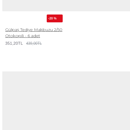
-20 %
Gülpaş Tediye Makbuzu 2/50
Otokopili - 6 adet
351,20TL
439,00TL