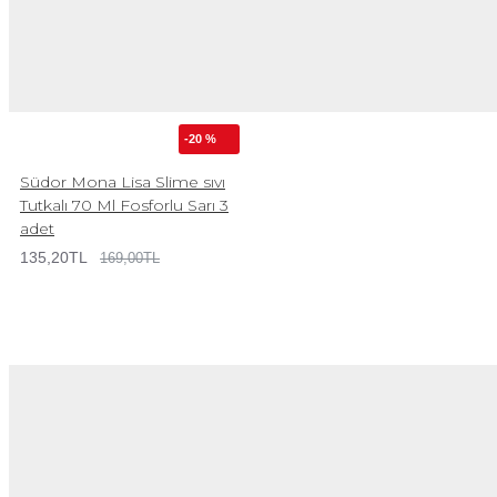
-20 %
Südor Mona Lisa Slime sıvı
Tutkalı 70 Ml Fosforlu Sarı 3
adet
135,20TL
169,00TL