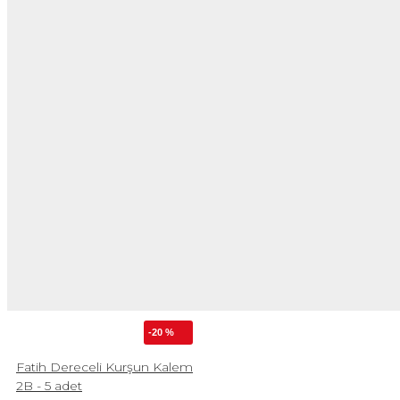
-20 %
Fatih Dereceli Kurşun Kalem
2B - 5 adet