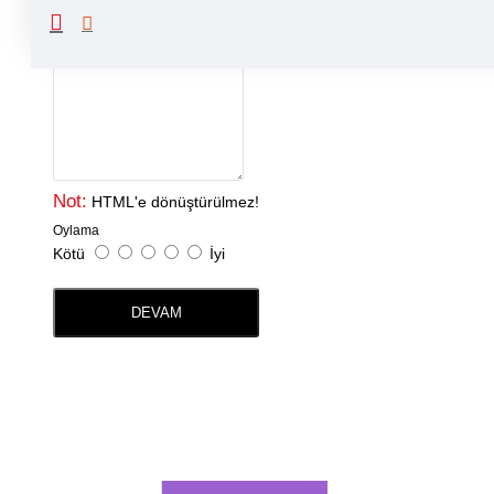
Yorumunuz
Not:
HTML'e dönüştürülmez!
Oylama
Kötü
İyi
DEVAM