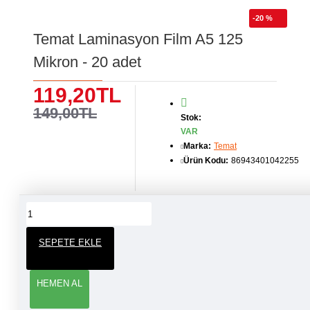
-20 %
Temat Laminasyon Film A5 125
Mikron - 20 adet
119,20TL
149,00TL
Stok:
VAR
Marka:
Temat
Ürün Kodu:
86943401042255
ÜRÜN YORUMLARI
SEPETE EKLE
YORUM YAP
HEMEN AL
Adınız