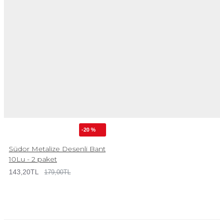
-20 %
Südor Metalize Desenli Bant
10Lu - 2 paket
143,20TL
179,00TL