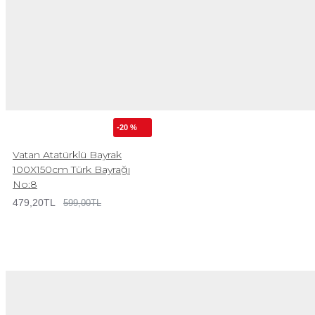
-20 %
Vatan Atatürklü Bayrak
100X150cm Türk Bayrağı
No:8
479,20TL
599,00TL