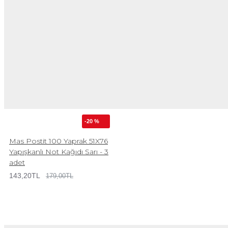
-20 %
Mas Postit 100 Yaprak 51X76
Yapışkanlı Not Kağıdı Sarı - 3
adet
143,20TL
179,00TL