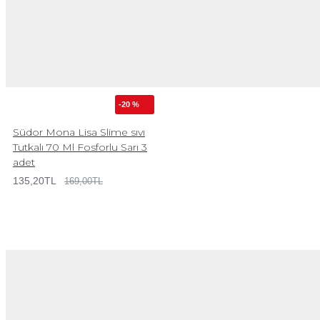
-20 %
Südor Mona Lisa Slime sıvı
Tutkalı 70 Ml Fosforlu Sarı 3
adet
135,20TL
169,00TL