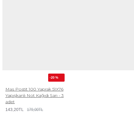
-20 %
Mas Postit 100 Yaprak 51X76
Yapışkanlı Not Kağıdı Sarı - 3
adet
143,20TL
179,00TL