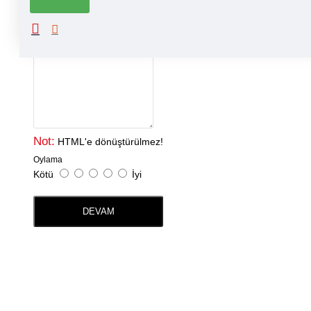
Adınız
Yorumunuz
Not:
HTML'e dönüştürülmez!
Oylama
Kötü
İyi
DEVAM