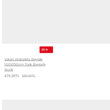
-20 %
Vatan Atatürklü Bayrak
100X150cm Türk Bayrağı
No:8
479,20TL
599,00TL