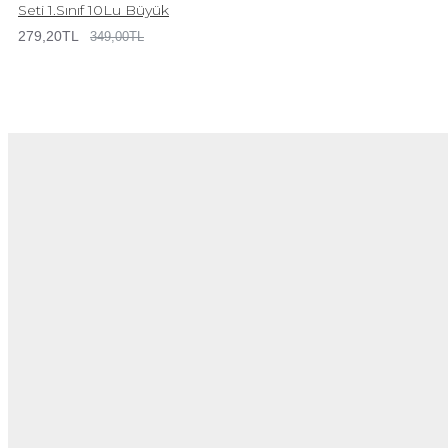
Seti 1.Sınıf 10Lu Büyük
279,20TL
349,00TL