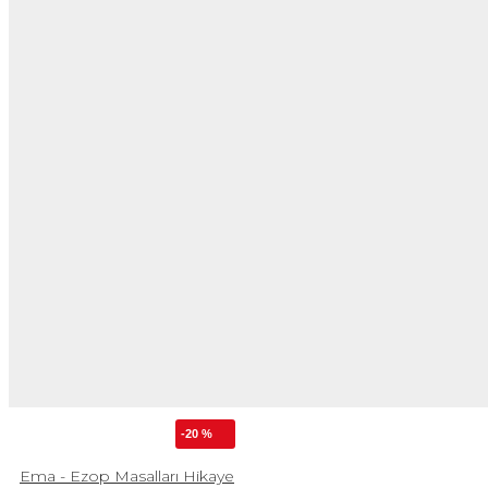
-20 %
Ema - Ezop Masalları Hikaye