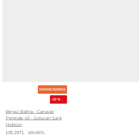
FAVORI MARKA
-20 %
Beyaz Balina - Canavar
Peşinde 45 - Solucan Saçlı
Hekton
135,20TL
169,00TL