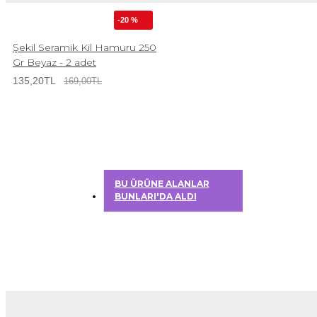
-20 %
Şekil Seramik Kil Hamuru 250
Gr Beyaz - 2 adet
135,20TL
169,00TL
BU ÜRÜNE ALANLAR
BUNLARI'DA ALDI