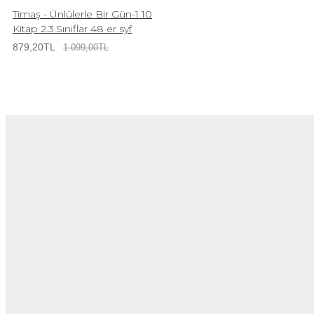
Timaş - Ünlülerle Bir Gün-1 10
Kitap 2.3.Sınıflar 48 er syf
879,20TL
1.099,00TL