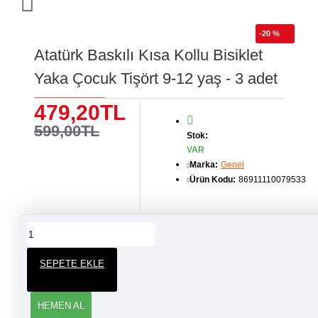
-20 %
Atatürk Baskılı Kısa Kollu Bisiklet
Yaka Çocuk Tişört 9-12 yaş - 3 adet
479,20TL
599,00TL
Stok:
VAR
Marka:
Genel
Ürün Kodu:
86911110079533
ÜRÜN YORUMLARI
SEPETE EKLE
YORUM YAP
HEMEN AL