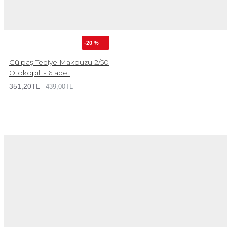
-20 %
Gülpaş Tediye Makbuzu 2/50
Otokopili - 6 adet
351,20TL
439,00TL