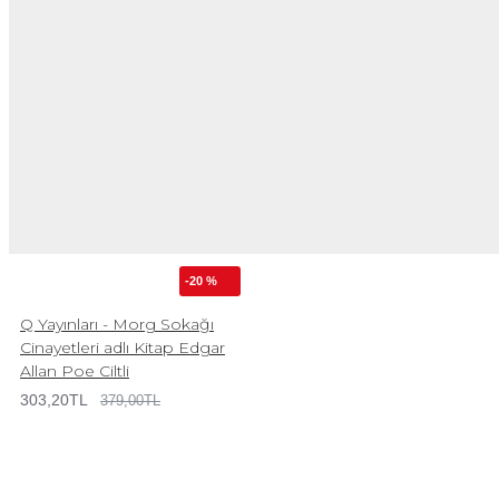
-20 %
Q Yayınları - Morg Sokağı
Cinayetleri adlı Kitap Edgar
Allan Poe Ciltli
303,20TL
379,00TL