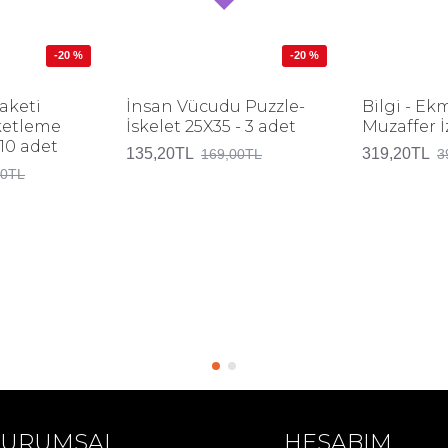
-20 %
-20 %
aketi
İnsan Vücudu Puzzle-
Bilgi - Ek
ketleme
İskelet 25X35 - 3 adet
Muzaffer 
 10 adet
135,20TL
319,20TL
169,00TL
3
00TL
KURUMSAL
HESABIM