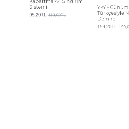
Kabartma A4 Sindirim
Sistemi
YKY - Günüm
Türkçesiyle 
95,20TL
119,00TL
Demirel
159,20TL
199,