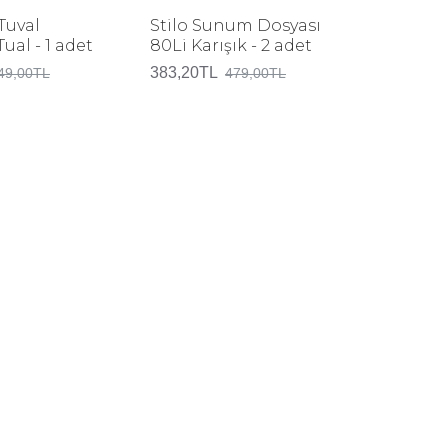
Hediye 
30 adet
Tuval
Stilo Sunum Dosyası
al - 1 adet
80Li Karışık - 2 adet
103,20T
383,20TL
49,00TL
479,00TL