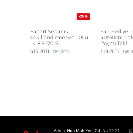
-20 %
Fanart Seramik
San Hediye P
Şekillendirme Seti 10Lu
40X60cm Pa
Lv-F-9470-S1
Poşeti Tekli -
615,20TL
119,20TL
769,00TL
149,
Adres: Han Mah.Yeni Cd. No:19-21