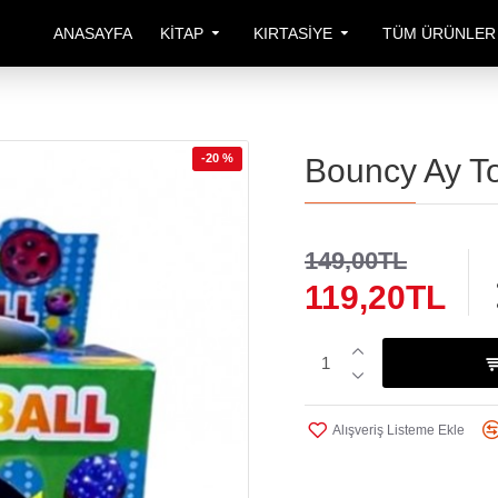
ANASAYFA
KITAP
KIRTASIYE
TÜM ÜRÜNLER
-20 %
Bouncy Ay To
149,00TL
119,20TL
Alışveriş Listeme Ekle