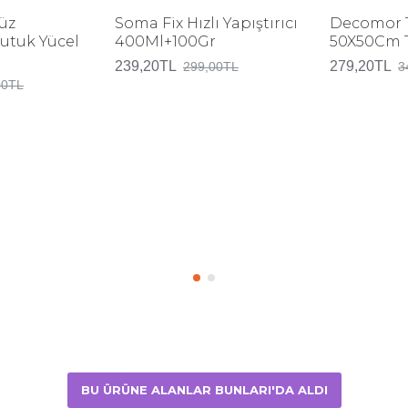
üz
Soma Fix Hızlı Yapıştırıcı
Decomor 
Nutuk Yücel
400Ml+100Gr
50X50Cm Tu
239,20TL
279,20TL
299,00TL
3
00TL
BU ÜRÜNE ALANLAR BUNLARI'DA ALDI