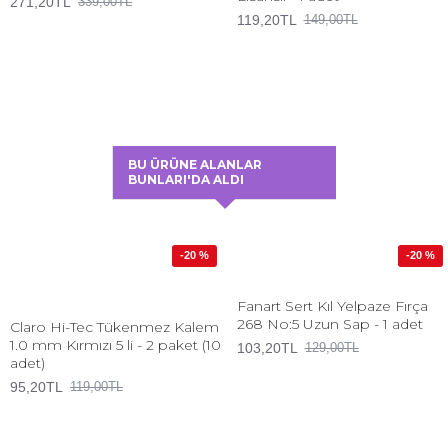
271,20TL
339,00TL
119,20TL
149,00TL
BU ÜRÜNE ALANLAR
BUNLARI'DA ALDI
-20 %
-20 %
Fanart Sert Kıl Yelpaze Fırça
268 No:5 Uzun Sap - 1 adet
Claro Hi-Tec Tükenmez Kalem
1.0 mm Kırmızı 5 li - 2 paket (10
103,20TL
129,00TL
adet)
95,20TL
119,00TL