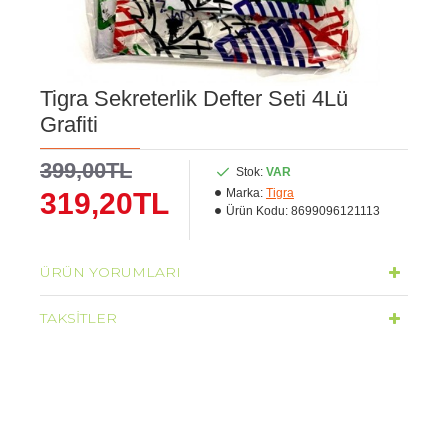
Tigra Sekreterlik Defter Seti 4Lü
Grafiti
399,00TL
Stok:
VAR
Marka:
Tigra
319,20TL
Ürün Kodu:
8699096121113
ÜRÜN YORUMLARI
TAKSITLER