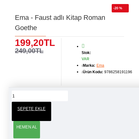
-20 %
Ema - Faust adlı Kitap Roman
Goethe
199,20TL
249,00TL
Stok:
VAR
Marka:
Ema
Ürün Kodu:
9786258191196
ÜRÜN YORUMLARI
SEPETE EKLE
YORUM YAP
HEMEN AL
Adınız