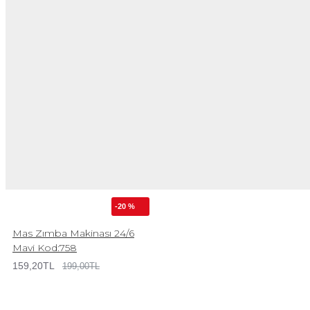
-20 %
Mas Zımba Makinası 24/6
Mavi Kod:758
159,20TL
199,00TL