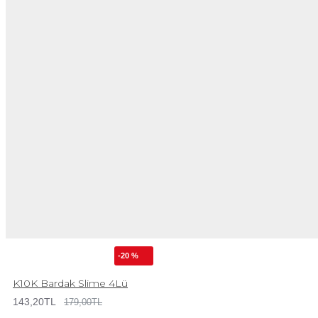
-20 %
K10K Bardak Slime 4Lü
143,20TL
179,00TL