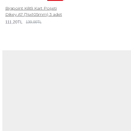
Bigpoint Kilitli Kart Poşeti
Dikey A7 (74x105mm) 3 adet
111,20TL
139,00TL