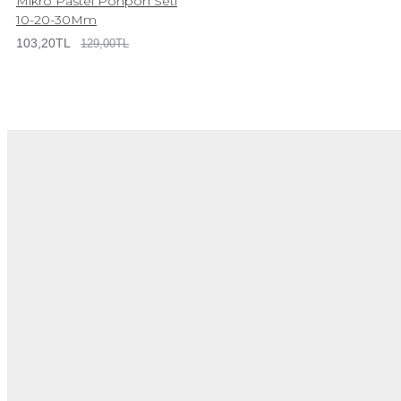
Mikro Pastel Ponpon Seti
10-20-30Mm
103,20TL
129,00TL