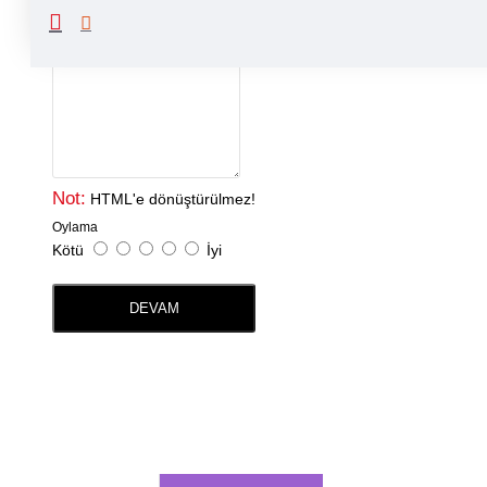
Yorumunuz
Not:
HTML'e dönüştürülmez!
Oylama
Kötü
İyi
DEVAM