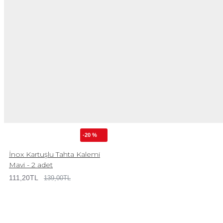
-20 %
İnox Kartuşlu Tahta Kalemi
Mavi - 2 adet
111,20TL
139,00TL