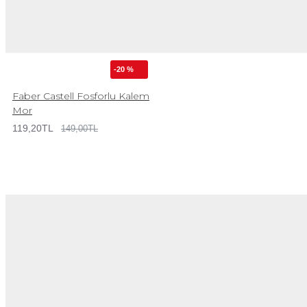
-20 %
Faber Castell Fosforlu Kalem
Mor
119,20TL
149,00TL