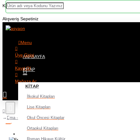
Kategoriler
Alışveriş Sepetiniz
Menu
Üye Girişi
ANASAYFA
Kayıt Ol
KITAP
Mağaza Aç
KITAP
İlkokul Kitapları
Lise Kitapları
Okul Öncesi Kitaplar
Ema - Diriliş adlı Kitap Roman Tolstoy
Ortaokul Kitapları
Alışveriş sepetiniz boş!
Roman Hikaye Kültür