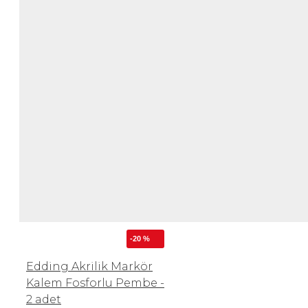
-20 %
Edding Akrilik Markör
Kalem Fosforlu Pembe -
2 adet