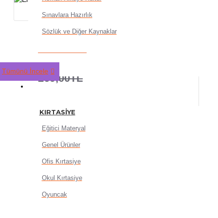
Sınavlara Hazırlık
Sözlük ve Diğer Kaynaklar
Ema - Diriliş adlı Kitap Ro
215,20TL
Tümünü İncele
269,00TL
KIRTASIYE
KIRTASIYE
Eğitici Materyal
Genel Ürünler
SEPETE EKLE
Ofis Kırtasiye
Okul Kırtasiye
Oyuncak
HEMEN AL