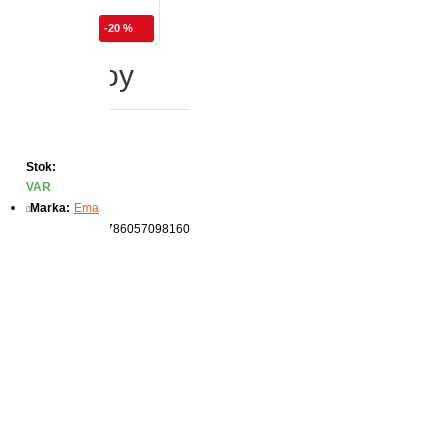
-20 %
man Tolstoy
Stok:
VAR
Marka:
Ema
Ürün Kodu:
9786057098160