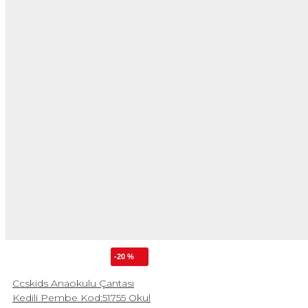
-20 %
Ccskids Anaokulu Çantası
Kedili Pembe Kod:51755 Okul