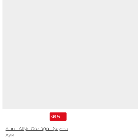
-20 %
Altın - Alişin Gözlüğü - Şeyma
Ayık