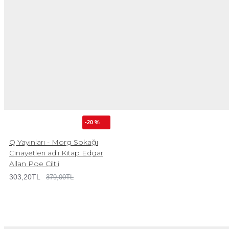
-20 %
Q Yayınları - Morg Sokağı
Cinayetleri adlı Kitap Edgar
Allan Poe Ciltli
303,20TL
379,00TL