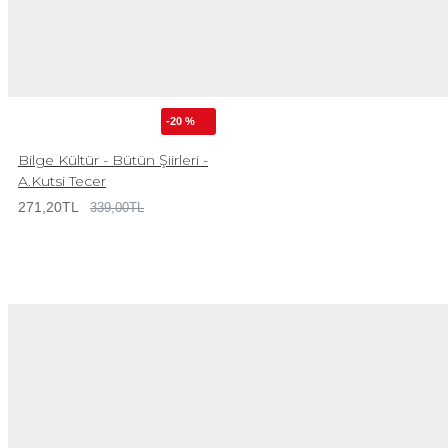
-20 %
Bilge Kültür - Bütün Şiirleri -
A.Kutsi Tecer
271,20TL
339,00TL