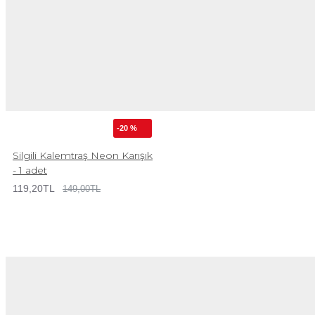
-20 %
Silgili Kalemtraş Neon Karışık
- 1 adet
119,20TL
149,00TL