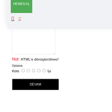
YORUM YAP
HEMEN AL
Adınız
Yorumunuz
Not:
HTML'e dönüştürülmez!
Oylama
Kötü
İyi
DEVAM