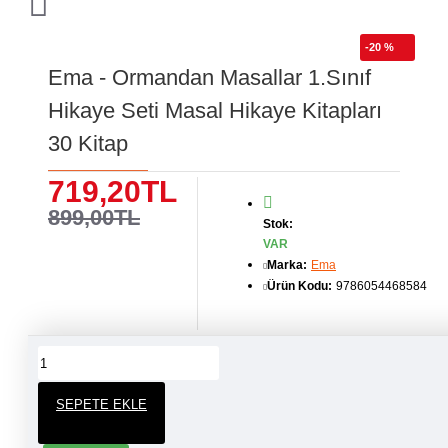
-20 %
Ema - Ormandan Masallar 1.Sınıf
Hikaye Seti Masal Hikaye Kitapları
30 Kitap
719,20TL
899,00TL
Stok:
VAR
Marka:
Ema
Ürün Kodu:
9786054468584
ÜRÜN YORUMLARI
SEPETE EKLE