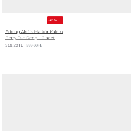
-20 %
Edding Akrilik Markör Kalem
Berry Dut Rengi - 2 adet
319,20TL
399,00TL