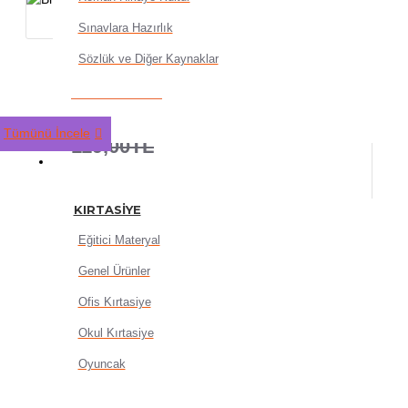
Sınavlara Hazırlık
Sözlük ve Diğer Kaynaklar
Brons Çini Mürekkebi 20Cc
95,20TL
Tümünü İncele
119,00TL
KIRTASIYE
KIRTASIYE
Eğitici Materyal
Genel Ürünler
SEPETE EKLE
Ofis Kırtasiye
Okul Kırtasiye
Oyuncak
HEMEN AL