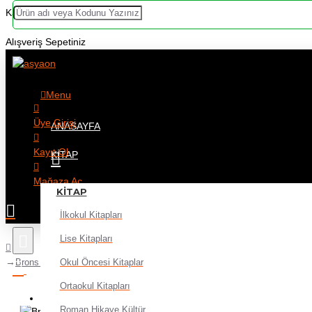
Kategoriler
Alışveriş Sepetiniz
Menu
Üye Girişi
ANASAYFA
Kayıt Ol
KITAP
Mağaza Aç
KITAP
İlkokul Kitapları
Lise Kitapları
Okul Öncesi Kitaplar
Brons Çini Mürekkebi 20Cc Mavi
Ortaokul Kitapları
Alışveriş sepetiniz boş!
Roman Hikaye Kültür