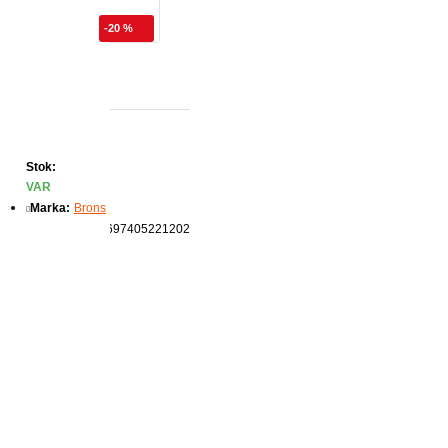
-20 %
 Mavi
Stok:
VAR
Marka:
Brons
Ürün Kodu:
8697405221202