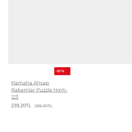
-20 %
Hamaha Ahşap
Rakamlar Puzzle Hmh-
123
239,20TL
299,00TL