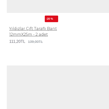
-20 %
Yıldızlar Çift Taraflı Bant
12mmX25m - 2 adet
111,20TL
139,00TL