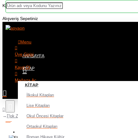
Kategoriler
Alışveriş Sepetiniz
Menu
Üye Girişi
ANASAYFA
Kayıt Ol
KITAP
Mağaza Aç
KITAP
İlkokul Kitapları
Lise Kitapları
Okul Öncesi Kitaplar
Flok Zemin Çim Yapay Çim 35X50 - 2 adet
Ortaokul Kitapları
Alışveriş sepetiniz boş!
Roman Hikaye Kültür