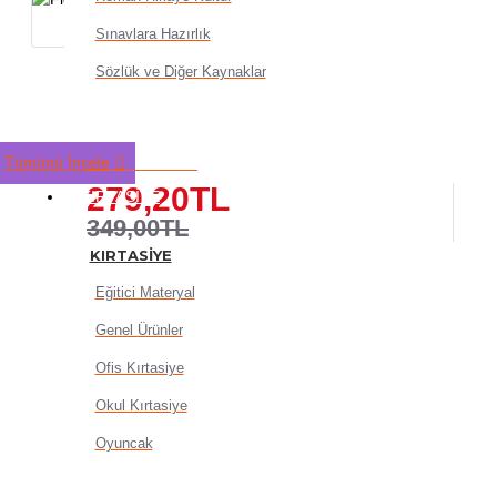
Sınavlara Hazırlık
Sözlük ve Diğer Kaynaklar
Flok Zemin Çim Yapay Çim 
adet
Tümünü İncele
279,20TL
KIRTASIYE
349,00TL
KIRTASIYE
Eğitici Materyal
Genel Ürünler
Ofis Kırtasiye
Okul Kırtasiye
SEPETE EKLE
Oyuncak