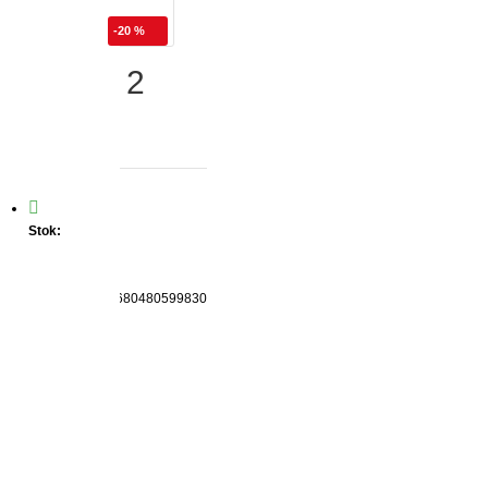
-20 %
35X50 - 2
Stok:
VAR
Marka:
Flok
Ürün Kodu:
8680480599830