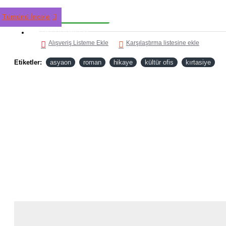
HEMEN AL
Tümünü İncele
TÜM ÜRÜNLER
Alışveriş Listeme Ekle
Karşılaştırma listesine ekle
Etiketler:
asyaon
roman
hikaye
kültür ofis
kırtasiye