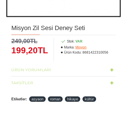
Misyon Zil Sesi Deney Seti
249,00TL
Stok:
VAR
Marka:
Misyon
199,20TL
Ürün Kodu:
8681422310056
ÜRÜN YORUMLARI
TAKSITLER
Etiketler:
asyaon
roman
hikaye
kültür