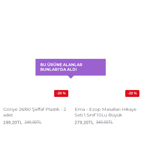
BU ÜRÜNE ALANLAR
BUNLARI'DA ALDI
-20 %
-20 %
Gönye 26/60 Şeffaf Plastik - 2
Ema - Ezop Masalları Hikaye
adet
Seti 1.Sınıf 10Lu Büyük
199,20TL
279,20TL
249,00TL
349,00TL