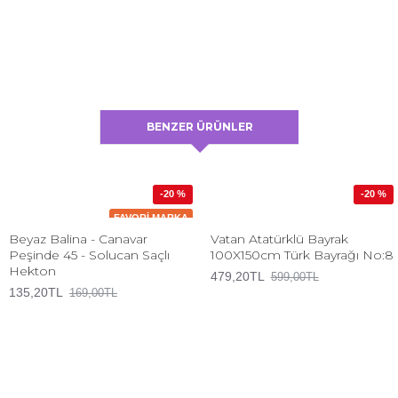
BENZER ÜRÜNLER
-20 %
-20 %
FAVORI MARKA
Beyaz Balina - Canavar
Vatan Atatürklü Bayrak
Peşinde 45 - Solucan Saçlı
100X150cm Türk Bayrağı No:8
Hekton
479,20TL
599,00TL
135,20TL
169,00TL