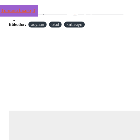
Tümünü İncele
Alışveriş Listeme Ekle
Karşılaştırma listesine ekle
TÜM ÜRÜNLER
Etiketler:
asyaon
okul
kırtasiye