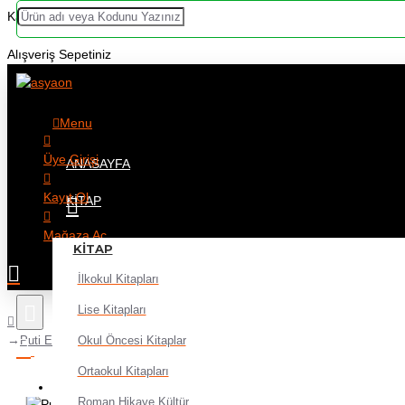
Kategoriler
Alışveriş Sepetiniz
Menu
Üye Girişi
ANASAYFA
Kayıt Ol
KITAP
Mağaza Aç
KITAP
İlkokul Kitapları
Lise Kitapları
Okul Öncesi Kitaplar
Puti Eva A4 10Lu
Ortaokul Kitapları
Alışveriş sepetiniz boş!
Roman Hikaye Kültür