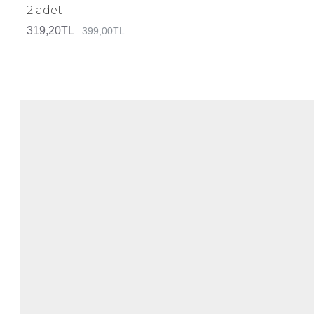
2 adet
319,20TL
399,00TL