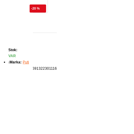
-20 %
Stok:
VAR
Marka:
Puti
Ürün Kodu:
8691322301116