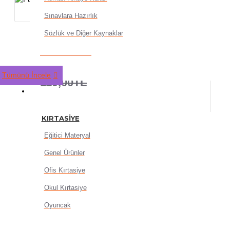
Sınavlara Hazırlık
Sözlük ve Diğer Kaynaklar
Puti Eva A4 10Lu
95,20TL
Tümünü İncele
119,00TL
KIRTASIYE
KIRTASIYE
Eğitici Materyal
Genel Ürünler
SEPETE EKLE
Ofis Kırtasiye
Okul Kırtasiye
Oyuncak
HEMEN AL