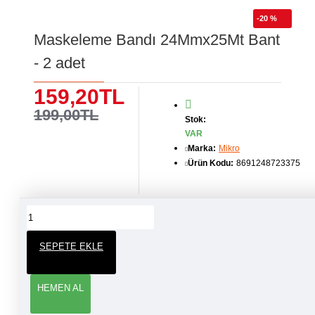
-20 %
Maskeleme Bandı 24Mmx25Mt Bant
- 2 adet
159,20TL
199,00TL
Stok:
VAR
Marka:
Mikro
Ürün Kodu:
8691248723375
ÜRÜN YORUMLARI
SEPETE EKLE
YORUM YAP
HEMEN AL
Adınız