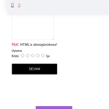
Yorumunuz
Not:
HTML'e dönüştürülmez!
Oylama
Kötü
İyi
DEVAM