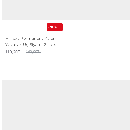
-20 %
Hı-Text Permanent Kalem
Yuvarlak Uç Siyah - 2 adet
119,20TL
149,00TL