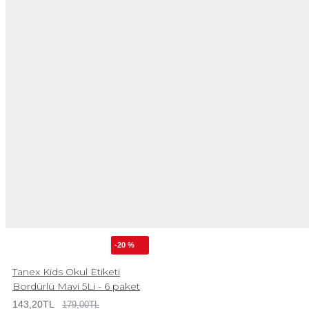
-20 %
Tanex Kids Okul Etiketi
Bordürlü Mavi 5Li - 6 paket
143,20TL
179,00TL