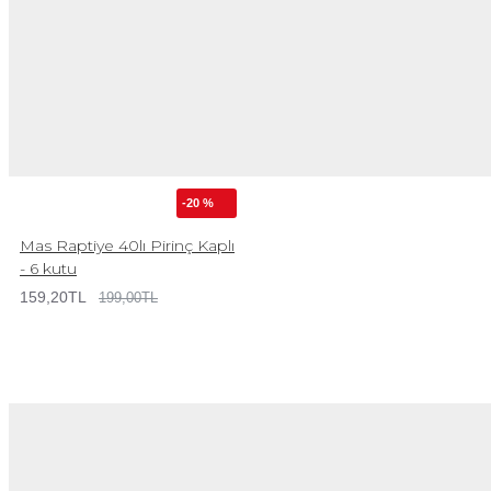
-20 %
Mas Raptiye 40lı Pirinç Kaplı
- 6 kutu
159,20TL
199,00TL