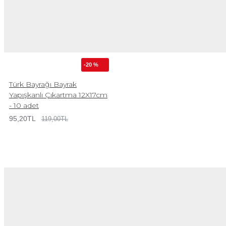
-20 %
Türk Bayrağı Bayrak
Yapışkanlı Çıkartma 12X17cm
- 10 adet
95,20TL
119,00TL