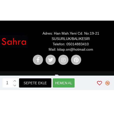
Adres: Han Mah.Yeni Cd. No:19-21
SUSURLUK/BALIKESİR
Telefon: 05014883410
Mail: kitap.on@hotmail.com
SEPETE EKLE
HEMEN AL
Webticaretim
E-ticaret
ile Kurulmustur