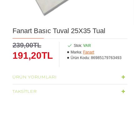
Fanart Basıc Tuval 25X35 Tual
239,00TL
Stok:
VAR
Marka:
Fanart
191,20TL
Ürün Kodu:
86985179763493
ÜRÜN YORUMLARI
TAKSITLER