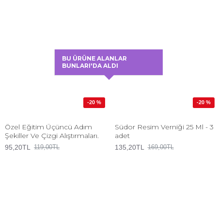
BU ÜRÜNE ALANLAR
BUNLARI'DA ALDI
-20 %
-20 %
Özel Eğitim Üçüncü Adım
Südor Resim Verniği 25 Ml - 3
Şekiller Ve Çizgi Alıştırmaları.
adet
95,20TL
135,20TL
119,00TL
169,00TL