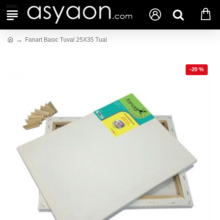
Fanart Basıc Tuval 25X35 Tual
-20 %