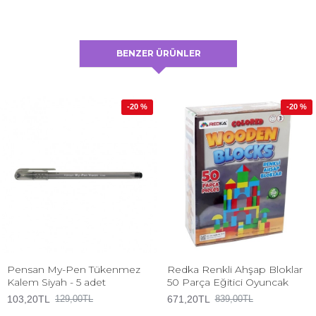
BENZER ÜRÜNLER
-20 %
-20 %
Pensan My-Pen Tükenmez
Redka Renkli Ahşap Bloklar
Kalem Siyah - 5 adet
50 Parça Eğitici Oyuncak
103,20TL
671,20TL
129,00TL
839,00TL