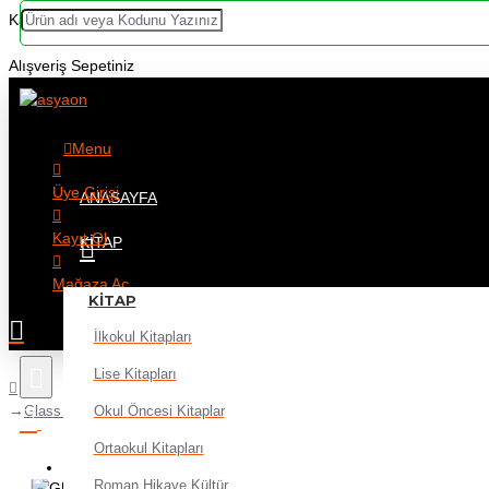
Kategoriler
Alışveriş Sepetiniz
Menu
Üye Girişi
ANASAYFA
Kayıt Ol
KITAP
Mağaza Aç
KITAP
İlkokul Kitapları
Lise Kitapları
Okul Öncesi Kitaplar
Glass Büyüteç 65mm
Ortaokul Kitapları
Alışveriş sepetiniz boş!
Roman Hikaye Kültür