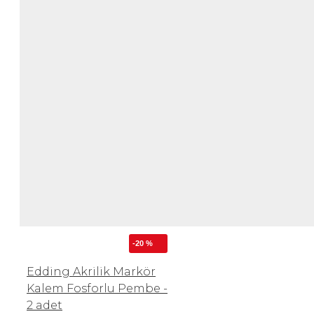
-20 %
Edding Akrilik Markör
Kalem Fosforlu Pembe -
2 adet