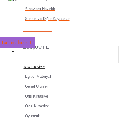
Sınavlara Hazırlık
Sözlük ve Diğer Kaynaklar
Glass Büyüteç 65mm
151,20TL
Tümünü İncele
189,00TL
KIRTASIYE
KIRTASIYE
Eğitici Materyal
Genel Ürünler
SEPETE EKLE
Ofis Kırtasiye
Okul Kırtasiye
Oyuncak
HEMEN AL