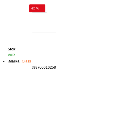
-20 %
Stok:
VAR
Marka:
Glass
Ürün Kodu:
8698700016258