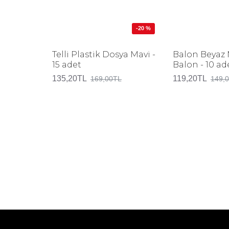
-20 %
Telli Plastik Dosya Mavi -
Balon Beyaz 
15 adet
Balon - 10 ad
135,20TL
119,20TL
169,00TL
149,