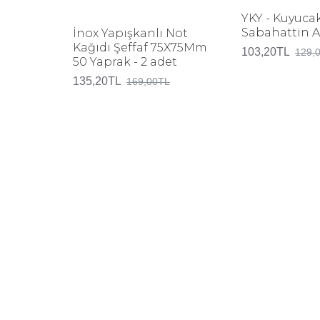
YKY - Kuyucak
Sabahattin A
İnox Yapışkanlı Not
Kağıdı Şeffaf 75X75Mm
103,20TL
129,
50 Yaprak - 2 adet
135,20TL
169,00TL