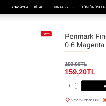
ANASAYFA
KITAP
KIRTASIYE
TÜM ÜRÜNLER
-20 %
Penmark Fine
0,6 Magenta 
199,00TL
159,20TL
Alışveriş Listeme Ekle