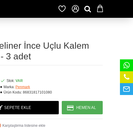
liner İnce Uçlu Kalem
- 3 adet
Stok:
VAR
Marka:
Penmark
Ürün Kodu:
86831817101080
SEPETE EKLE
HEMEN AL
Karşılaştırma listesine ekle