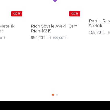
-20 %
-20 %
Parıltı Re
Sözlük
Metalik
Rich Şövale Ayaklı Çam
et
Rich-16315
159,20TL
1
959,20TL
00TL
1.199,00TL