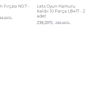
Sebat O
Lazerli 
 Fırçası N0:7 -
Lets Oyun Hamuru
Kalıbı 10 Parça L8417 - 2
159,20T
adet
49,00TL
239,20TL
299,00TL