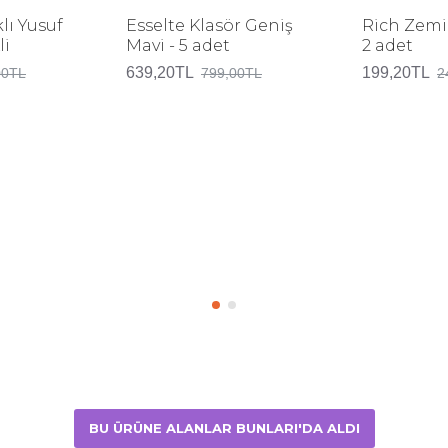
lı Yusuf
Esselte Klasör Geniş
Rich Zemin
li
Mavi - 5 adet
2 adet
639,20TL
199,20TL
00TL
799,00TL
2
BU ÜRÜNE ALANLAR BUNLARI'DA ALDI