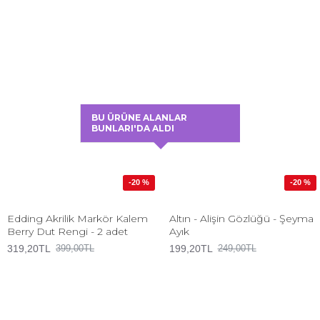
BU ÜRÜNE ALANLAR
BUNLARI'DA ALDI
-20 %
-20 %
Edding Akrilik Markör Kalem
Altın - Alişin Gözlüğü - Şeyma
Berry Dut Rengi - 2 adet
Ayık
319,20TL
199,20TL
399,00TL
249,00TL