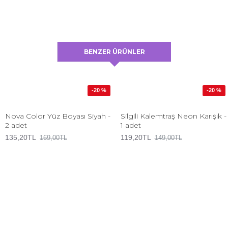
BENZER ÜRÜNLER
-20 %
-20 %
Nova Color Yüz Boyası Siyah -
Silgili Kalemtraş Neon Karışık -
2 adet
1 adet
135,20TL
119,20TL
169,00TL
149,00TL