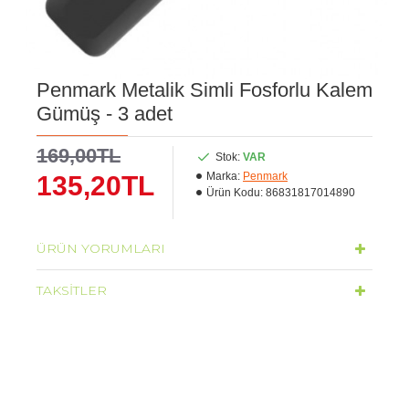
Penmark Metalik Simli Fosforlu Kalem
Gümüş - 3 adet
169,00TL
Stok:
VAR
Marka:
Penmark
135,20TL
Ürün Kodu:
86831817014890
ÜRÜN YORUMLARI
TAKSITLER