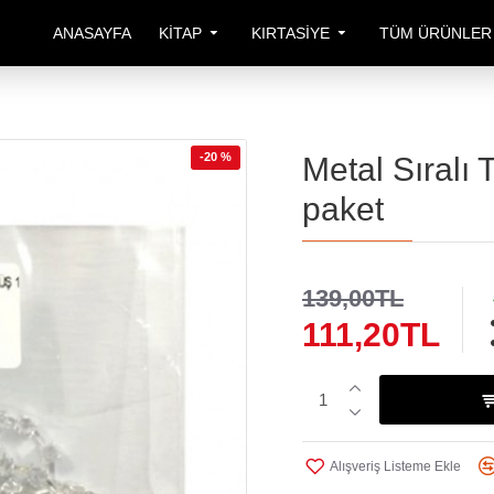
ANASAYFA
KITAP
KIRTASIYE
TÜM ÜRÜNLER
-20 %
Metal Sıralı
paket
139,00TL
111,20TL
Alışveriş Listeme Ekle