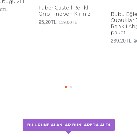
Çubuğu 2Li
Faber Castell Renkli
00TL
Grip Finepen Kırmızı
Bubu Eğle
Çubuklar 
95,20TL
119,00TL
Renkli Ah
paket
239,20TL
2
BU ÜRÜNE ALANLAR BUNLARI'DA ALDI