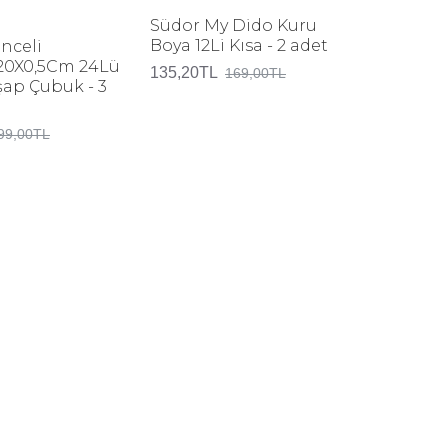
Südor My Dido Kuru
Artdeco
Boya 12Li Kısa - 2 adet
ml Ten 
nceli
20X0,5Cm 24Lü
135,20TL
375,20T
169,00TL
şap Çubuk - 3
99,00TL