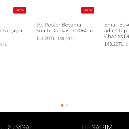
-20 %
-20 %
Svt Poster Boyama
Ema - Büy
 Yarışıyor
Sualtı Dünyası 70X16Cm
adlı Kita
Charles D
111,20TL
139,00TL
143,20TL
00TL
1
KURUMSAL
HESABIM