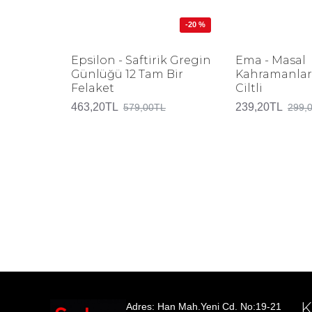
-20 %
Epsilon - Saftirik Gregin
Ema - Masal
Günlüğü 12 Tam Bir
Kahramanları
Felaket
Ciltli
463,20TL
239,20TL
579,00TL
299,
Adres: Han Mah.Yeni Cd. No:19-21