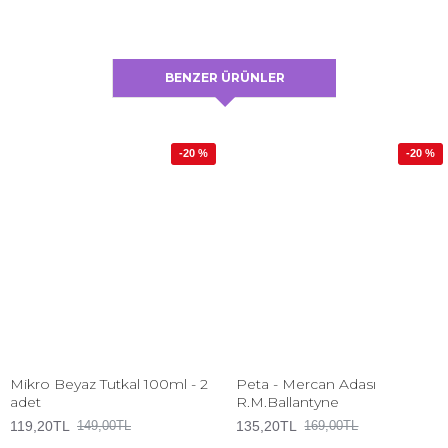
BENZER ÜRÜNLER
-20 %
-20 %
Mikro Beyaz Tutkal 100ml - 2
Peta - Mercan Adası
adet
R.M.Ballantyne
119,20TL
135,20TL
149,00TL
169,00TL