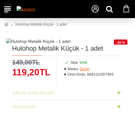
Hulohop Metalik Küçük - 1 adet
-20 %
Hulohop Metalik Küçük - 1 adet
149,00TL
Stok:
VAR
Marka:
Genel
119,20TL
Ürün Kodu:
8691111007993
ÜRÜN YORUMLARI
TAKSITLER