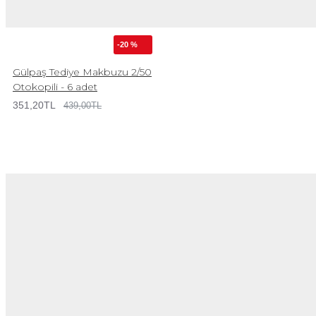
-20 %
Gülpaş Tediye Makbuzu 2/50
Otokopili - 6 adet
351,20TL
439,00TL