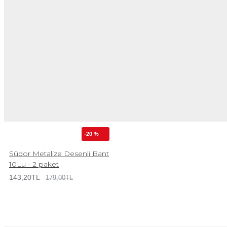
-20 %
Südor Metalize Desenli Bant
10Lu - 2 paket
143,20TL
179,00TL