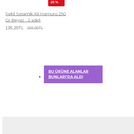
-20 %
Şekil Seramik Kil Hamuru 250
Gr Beyaz - 2 adet
135,20TL
169,00TL
BU ÜRÜNE ALANLAR
BUNLARI'DA ALDI