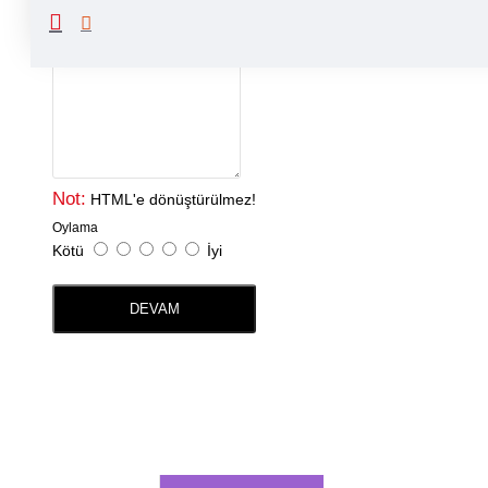
Yorumunuz
Not:
HTML'e dönüştürülmez!
Oylama
Kötü
İyi
DEVAM