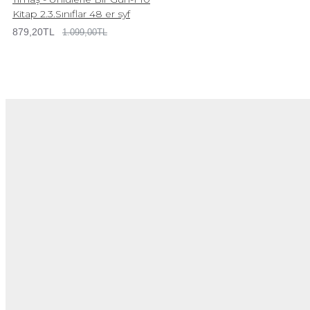
Kitap 2.3.Sınıflar 48 er syf
879,20TL
1.099,00TL