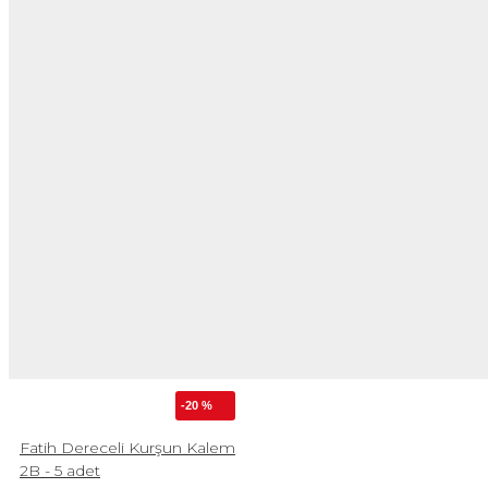
-20 %
Fatih Dereceli Kurşun Kalem
2B - 5 adet