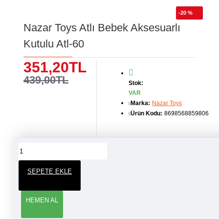
-20 %
Nazar Toys Atlı Bebek Aksesuarlı
Kutulu Atl-60
351,20TL
439,00TL
Stok:
VAR
Marka:
Nazar Toys
Ürün Kodu:
8698568859806
ÜRÜN YORUMLARI
SEPETE EKLE
YORUM YAP
HEMEN AL
Adınız