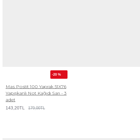
-20 %
Mas Postit 100 Yaprak 51X76
Yapışkanlı Not Kağıdı Sarı - 3
adet
143,20TL
179,00TL