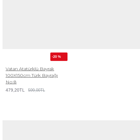
-20 %
Vatan Atatürklü Bayrak
100X150cm Türk Bayrağı
No:8
479,20TL
599,00TL