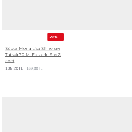
-20 %
Südor Mona Lisa Slime sıvı
Tutkalı 70 Ml Fosforlu Sarı 3
adet
135,20TL
169,00TL