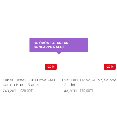
BU ÜRÜNE ALANLAR
BUNLARI'DA ALDI
-20 %
-20 %
Faber Castell Kuru Boya 24Lü
Eva 50X70 Mavi Rulo Şeklinde
Karton Kutu - 3 adet
- 2 adet
743,20TL
143,20TL
929,00TL
179,00TL