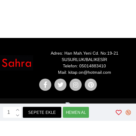
Adres: Han Mah.Yeni Cd. No:19-21
SUSURLUK/BALIKESİR
Telefon: 05014883410
Mail: kitap.on@hotmail.com
SEPETE EKLE
HEMEN AL
Webticaretim
E-ticaret
ile Kurulmustur