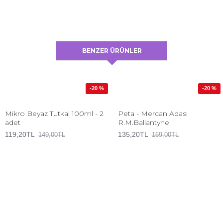
BENZER ÜRÜNLER
-20 %
-20 %
Mikro Beyaz Tutkal 100ml - 2
Peta - Mercan Adası
adet
R.M.Ballantyne
119,20TL
135,20TL
149,00TL
169,00TL