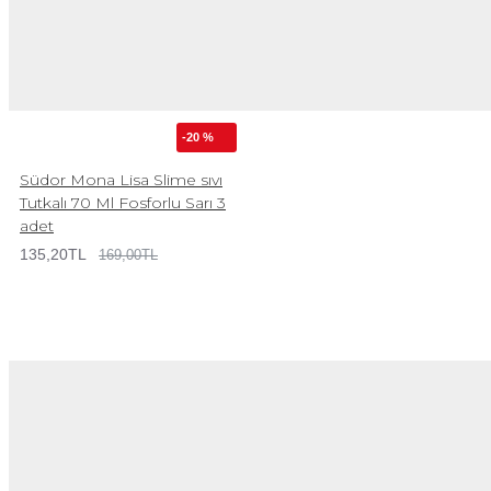
-20 %
Südor Mona Lisa Slime sıvı
Tutkalı 70 Ml Fosforlu Sarı 3
adet
135,20TL
169,00TL