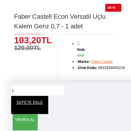
-20 %
Faber Castell Econ Versatil Uçlu
Kalem Genz 0,7 - 1 adet
103,20TL
129,00TL
Stok:
VAR
Marka:
Faber-Castell
Ürün Kodu:
6933256655226
ÜRÜN YORUMLARI
SEPETE EKLE
YORUM YAP
HEMEN AL
Adınız