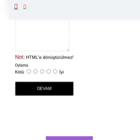
Yorumunuz
Not:
HTML'e dönüştürülmez!
Oylama
Kötü
İyi
DEVAM