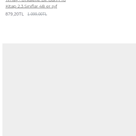
Kitap 2.3.Sınıflar 48 er syf
879,20TL
1.099,00TL