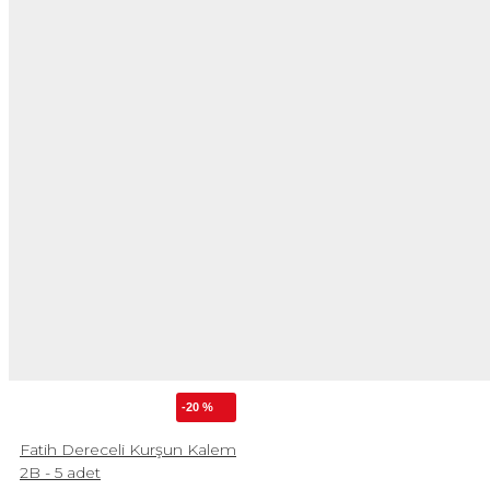
-20 %
Fatih Dereceli Kurşun Kalem
2B - 5 adet