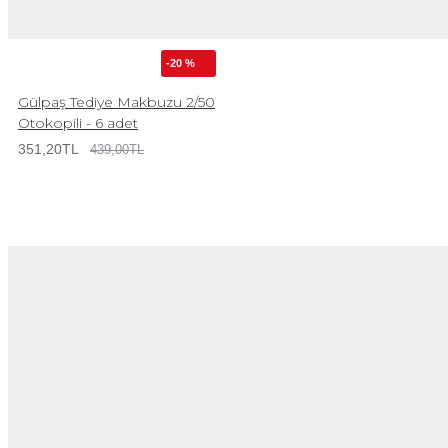
-20 %
Gülpaş Tediye Makbuzu 2/50
Otokopili - 6 adet
351,20TL
439,00TL