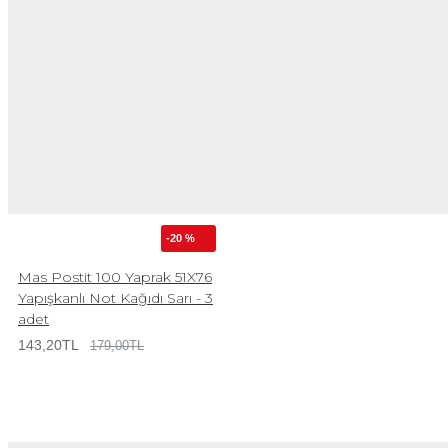
-20 %
Mas Postit 100 Yaprak 51X76
Yapışkanlı Not Kağıdı Sarı - 3
adet
143,20TL
179,00TL