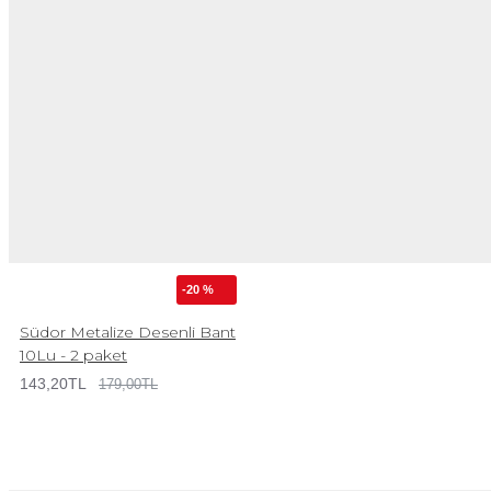
-20 %
Südor Metalize Desenli Bant
10Lu - 2 paket
143,20TL
179,00TL