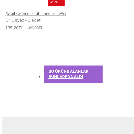
-20 %
Şekil Seramik Kil Hamuru 250
Gr Beyaz - 2 adet
135,20TL
169,00TL
BU ÜRÜNE ALANLAR
BUNLARI'DA ALDI