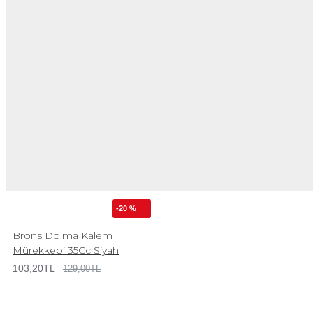
-20 %
Brons Dolma Kalem
Mürekkebi 35Cc Siyah
103,20TL
129,00TL