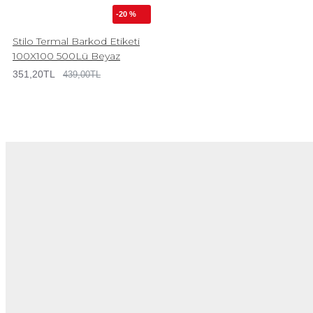
-20 %
Stilo Termal Barkod Etiketi
100X100 500Lü Beyaz
351,20TL
439,00TL