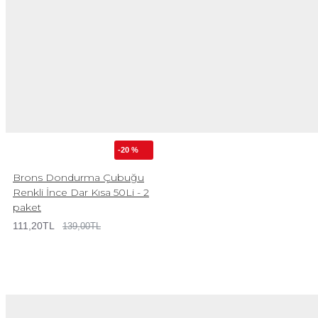
-20 %
Brons Dondurma Çubuğu
Renkli İnce Dar Kısa 50Li - 2
paket
111,20TL
139,00TL