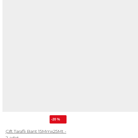
-20 %
Çift Taraflı Bant 15Mmx25Mt -
2 adet