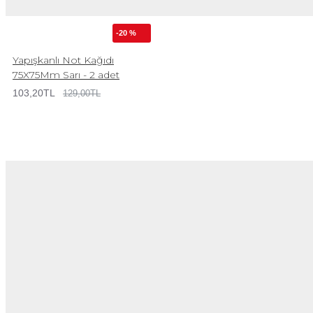
-20 %
Yapışkanlı Not Kağıdı
75X75Mm Sarı - 2 adet
103,20TL
129,00TL