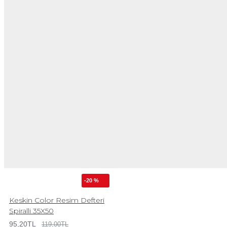
-20 %
Keskin Color Resim Defteri
Spiralli 35X50
95,20TL
119,00TL