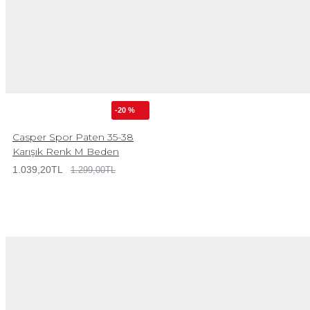
-20 %
Casper Spor Paten 35-38
Karışık Renk M Beden
1.039,20TL
1.299,00TL