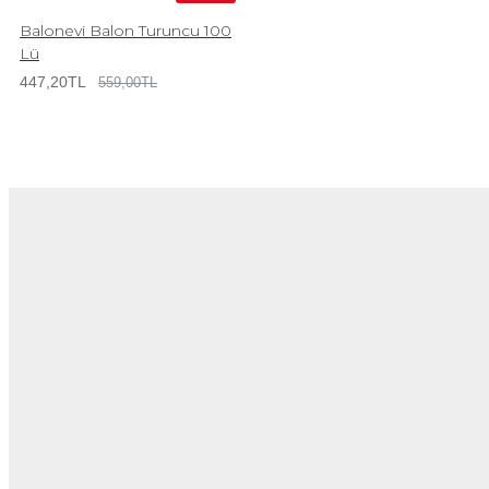
Balonevi Balon Turuncu 100
Lü
447,20TL
559,00TL