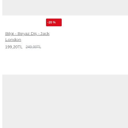
-20 %
Bilgi - Beyaz Diş - Jack
London
199,20TL
249,00TL