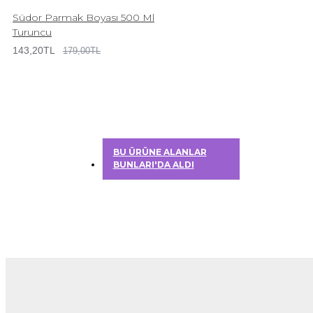
Südor Parmak Boyası 500 Ml
Turuncu
143,20TL
179,00TL
BU ÜRÜNE ALANLAR
BUNLARI'DA ALDI