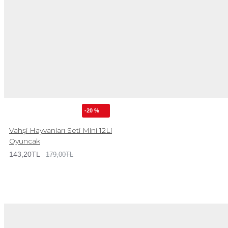
-20 %
Vahşi Hayvanları Seti Mini 12Li
Oyuncak
143,20TL
179,00TL