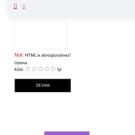
Yorumunuz
Not:
HTML'e dönüştürülmez!
Oylama
Kötü
İyi
DEVAM