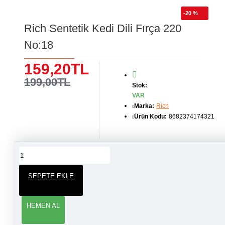
-20 %
Rich Sentetik Kedi Dili Fırça 220
No:18
159,20TL
199,00TL
Stok:
VAR
Marka:
Rich
Ürün Kodu:
8682374174321
ÜRÜN YORUMLARI
SEPETE EKLE
YORUM YAP
HEMEN AL
Adınız