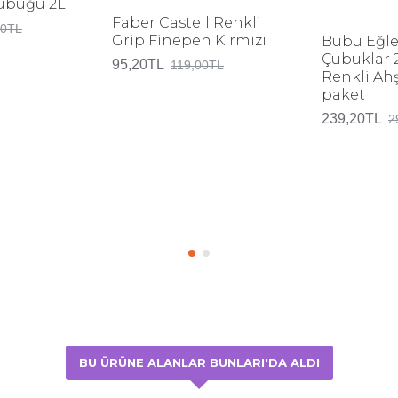
Çubuğu 2Li
Faber Castell Renkli
00TL
Grip Finepen Kırmızı
Bubu Eğle
Çubuklar 
95,20TL
119,00TL
Renkli Ah
paket
239,20TL
2
BU ÜRÜNE ALANLAR BUNLARI'DA ALDI