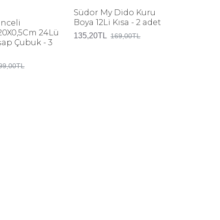
Südor My Dido Kuru
Artdeco
Boya 12Li Kısa - 2 adet
ml Ten 
nceli
20X0,5Cm 24Lü
135,20TL
375,20T
169,00TL
şap Çubuk - 3
99,00TL