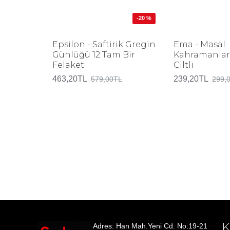
-20 %
Epsilon - Saftirik Gregin
Ema - Masal
Günlüğü 12 Tam Bir
Kahramanları
Felaket
Ciltli
463,20TL
239,20TL
579,00TL
299,
Adres: Han Mah.Yeni Cd. No:19-21