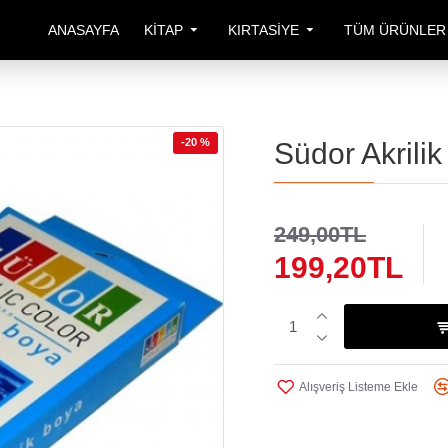
ANASAYFA
KITAP
KIRTASIYE
TÜM ÜRÜNLER
-20 %
Südor Akrili
249,00TL
199,20TL
Alışveriş Listeme Ekle