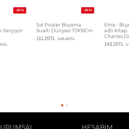
-20 %
-20 %
Svt Poster Boyama
Ema - Büy
 Yarışıyor
Sualtı Dünyası 70X16Cm
adlı Kita
Charles D
111,20TL
139,00TL
143,20TL
00TL
1
KURUMSAL
HESABIM