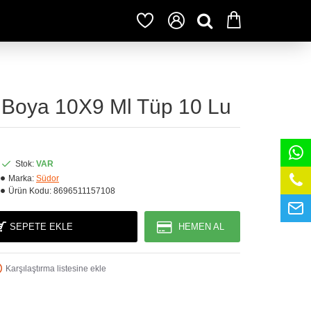
k Boya 10X9 Ml Tüp 10 Lu
Stok:
VAR
Marka:
Südor
Ürün Kodu:
8696511157108
SEPETE EKLE
HEMEN AL
Karşılaştırma listesine ekle