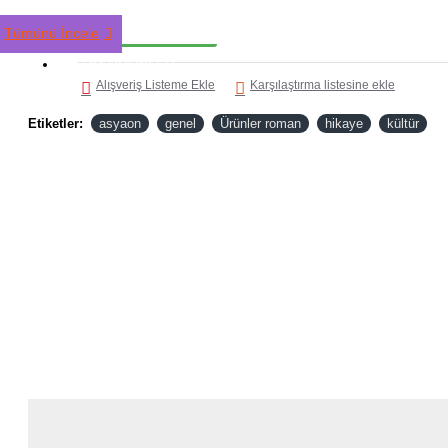
HEMEN AL
Tümünü İncele
TÜM ÜRÜNLER
Alışveriş Listeme Ekle
Karşılaştırma listesine ekle
Etiketler:
asyaon
genel
Ürünler roman
hikaye
kültür