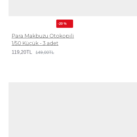
-20 %
Para Makbuzu Otokopili
1/50 Küçük - 3 adet
119,20TL
149,00TL