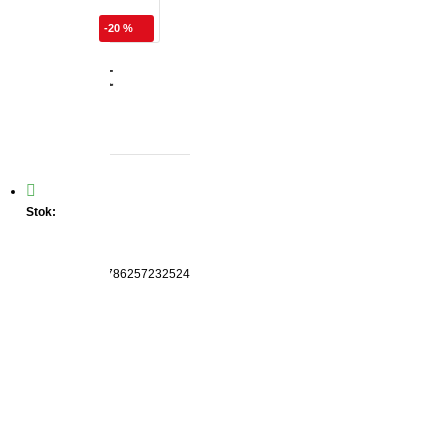
-20 %
de Robert
Stok:
VAR
Marka:
Peta
Ürün Kodu:
9786257232524