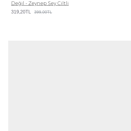
Değil - Zeynep Sey Ciltli
319,20TL
399,00TL