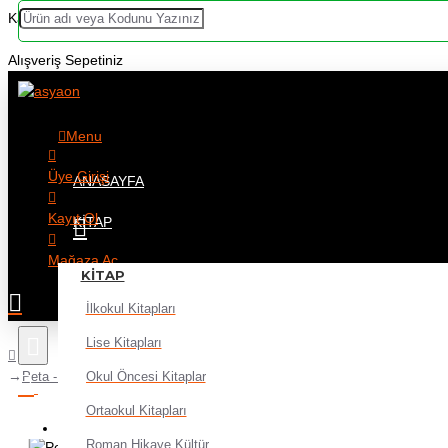
Kategoriler
Alışveriş Sepetiniz
Menu
Üye Girişi
ANASAYFA
Kayıt Ol
KITAP
Mağaza Aç
KITAP
İlkokul Kitapları
Lise Kitapları
Okul Öncesi Kitaplar
Peta - Dr.Jekyll Ve Bay Hyde Robert Louis Stevenson
Ortaokul Kitapları
Alışveriş sepetiniz boş!
Roman Hikaye Kültür