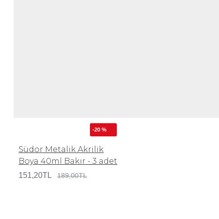
-20 %
Südor Metalik Akrilik
Boya 40ml Bakır - 3 adet
151,20TL
189,00TL