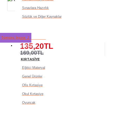
Sınavlara Hazırlık
Sözlük ve Diğer Kaynaklar
Peta - Dr.Jekyll Ve Bay Hy
Louis Stevenson
Tümünü İncele
135,20TL
KIRTASIYE
169,00TL
KIRTASIYE
Eğitici Materyal
Genel Ürünler
Ofis Kırtasiye
Okul Kırtasiye
SEPETE EKLE
Oyuncak