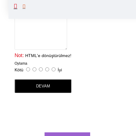
Yorumunuz
Not:
HTML'e dönüştürülmez!
Oylama
Kötü
İyi
DEVAM