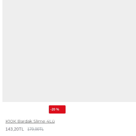
-20 %
K10K Bardak Slime 4Lü
143,20TL
179,00TL