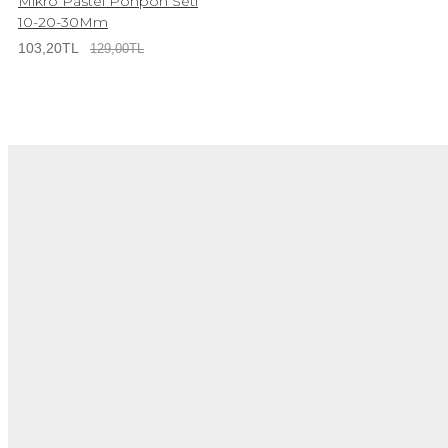
Mikro Pastel Ponpon Seti
10-20-30Mm
103,20TL
129,00TL