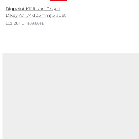
Bigpoint Kilitli Kart Poşeti
Dikey A7 (74x105mm) 3 adet
111,20TL
139,00TL