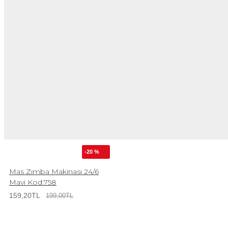
-20 %
Mas Zımba Makinası 24/6
Mavi Kod:758
159,20TL
199,00TL