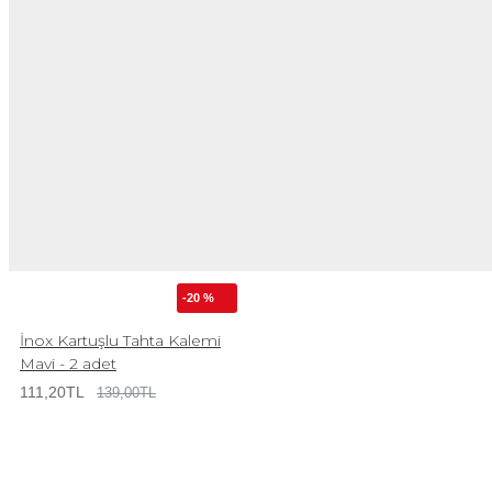
-20 %
İnox Kartuşlu Tahta Kalemi
Mavi - 2 adet
111,20TL
139,00TL