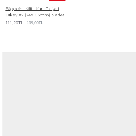
Bigpoint Kilitli Kart Poşeti
Dikey A7 (74x105mm) 3 adet
111,20TL
139,00TL