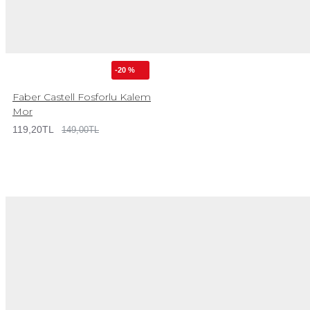
-20 %
Faber Castell Fosforlu Kalem
Mor
119,20TL
149,00TL