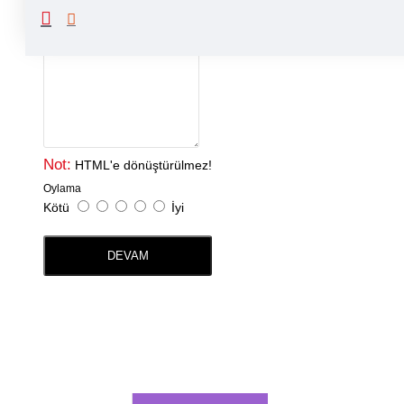
Yorumunuz
Not:
HTML'e dönüştürülmez!
Oylama
Kötü
İyi
DEVAM