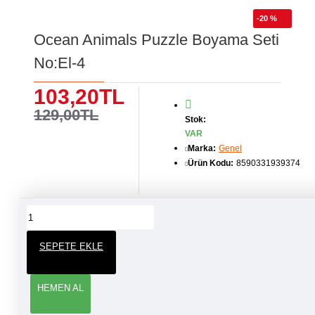
-20 %
Ocean Animals Puzzle Boyama Seti
No:El-4
103,20TL
129,00TL
Stok:
VAR
Marka:
Genel
Ürün Kodu:
8590331939374
ÜRÜN YORUMLARI
SEPETE EKLE
YORUM YAP
HEMEN AL
Adınız