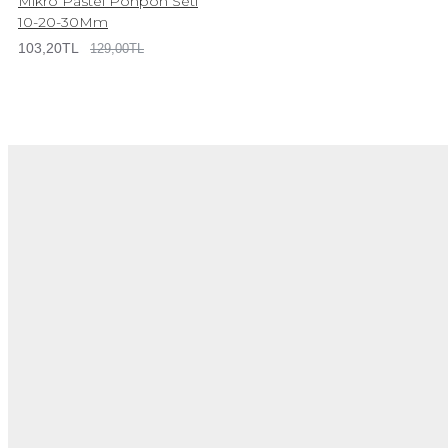
Mikro Pastel Ponpon Seti
10-20-30Mm
103,20TL
129,00TL