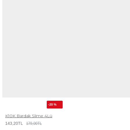
-20 %
K10K Bardak Slime 4Lü
143,20TL
179,00TL