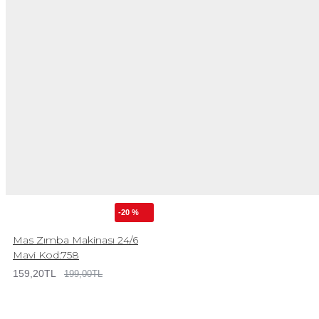
-20 %
Mas Zımba Makinası 24/6
Mavi Kod:758
159,20TL
199,00TL