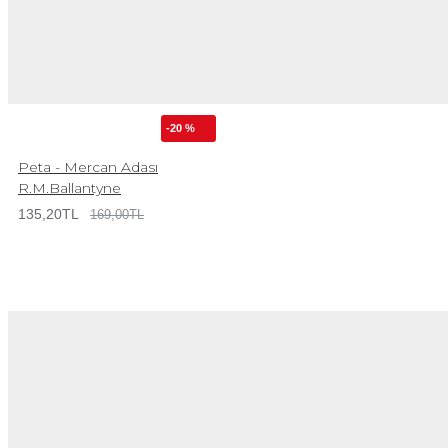
-20 %
Peta - Mercan Adası
R.M.Ballantyne
135,20TL
169,00TL