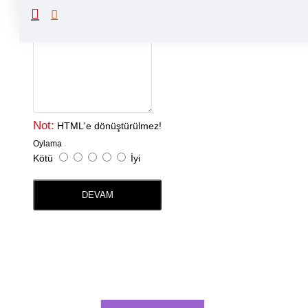
Yorumunuz
Not:
HTML'e dönüştürülmez!
Oylama
Kötü
İyi
DEVAM