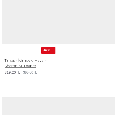
-20 %
Timaş - İçimdeki Hayal -
Sharon M. Draper
319,20TL
399,00TL