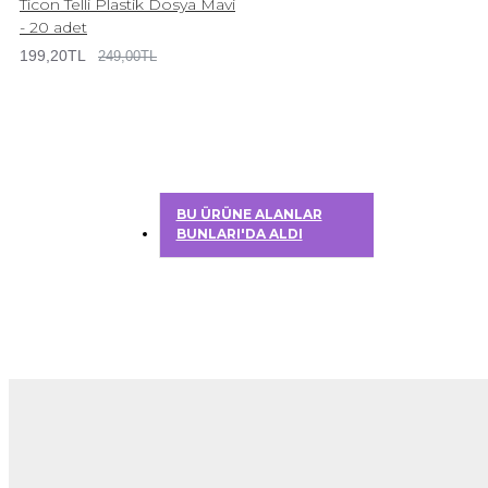
Ticon Telli Plastik Dosya Mavi
- 20 adet
199,20TL
249,00TL
BU ÜRÜNE ALANLAR
BUNLARI'DA ALDI