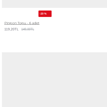
-20 %
Pinpon Topu - 6 adet
119,20TL
149,00TL