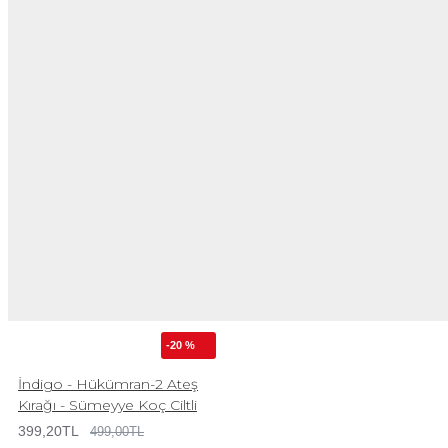
-20 %
İndigo - Hükümran-2 Ateş
Kırağı - Sümeyye Koç Ciltli
399,20TL
499,00TL