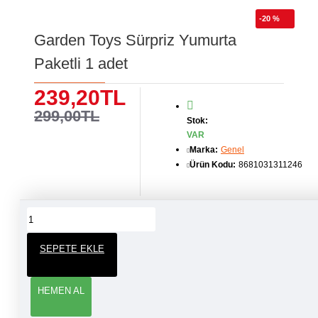
-20 %
Garden Toys Sürpriz Yumurta
Paketli 1 adet
239,20TL
299,00TL
Stok:
VAR
Marka:
Genel
Ürün Kodu:
8681031311246
ÜRÜN YORUMLARI
SEPETE EKLE
YORUM YAP
HEMEN AL
Adınız