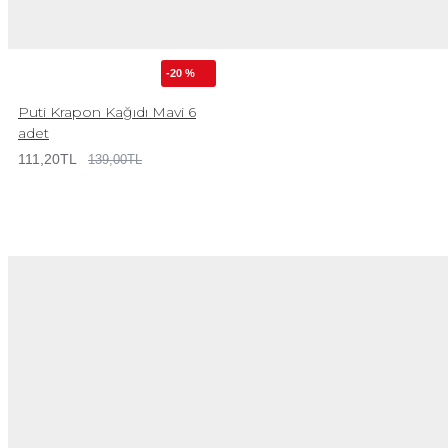
-20 %
Puti Krapon Kağıdı Mavi 6
adet
111,20TL
139,00TL