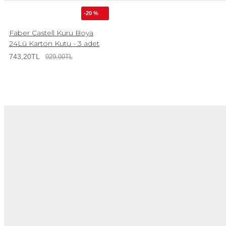
-20 %
Faber Castell Kuru Boya
24Lü Karton Kutu - 3 adet
743,20TL
929,00TL