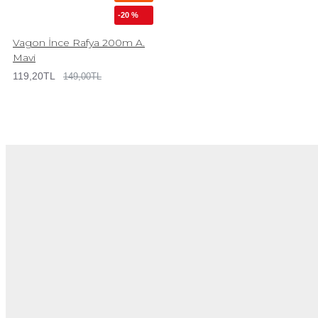
-20 %
Vagon İnce Rafya 200m A.
Mavi
119,20TL
149,00TL