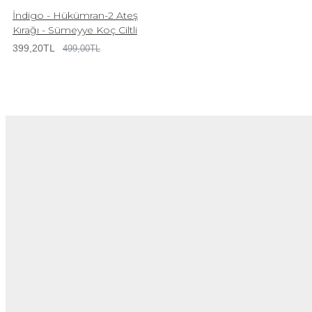
İndigo - Hükümran-2 Ateş
Kırağı - Sümeyye Koç Ciltli
399,20TL
499,00TL