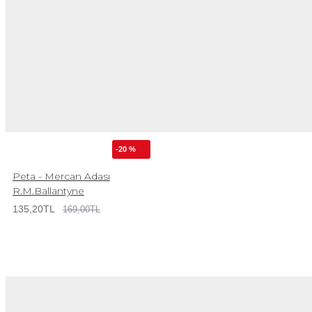
-20 %
Peta - Mercan Adası
R.M.Ballantyne
135,20TL
169,00TL