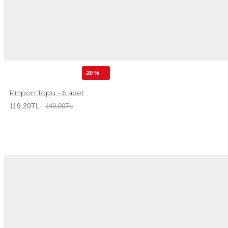
-20 %
Pinpon Topu - 6 adet
119,20TL
149,00TL