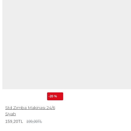
-20 %
Std Zımba Makinası 24/6
Siyah
159,20TL
199,00TL