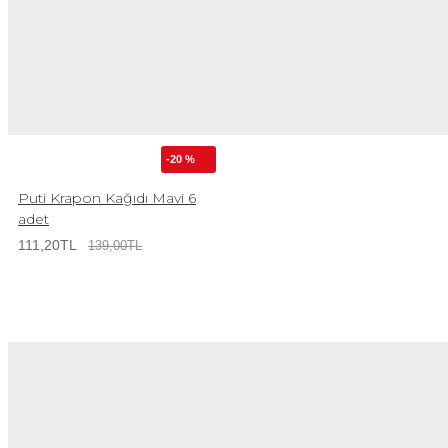
-20 %
Puti Krapon Kağıdı Mavi 6
adet
111,20TL
139,00TL