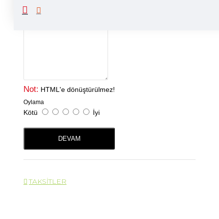
Yorumunuz
Not:
HTML'e dönüştürülmez!
Oylama
Kötü
İyi
DEVAM
TAKSITLER