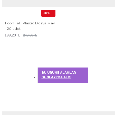
-20 %
Ticon Telli Plastik Dosya Mavi
- 20 adet
199,20TL
249,00TL
BU ÜRÜNE ALANLAR
BUNLARI'DA ALDI