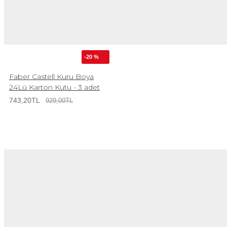
-20 %
Faber Castell Kuru Boya
24Lü Karton Kutu - 3 adet
743,20TL
929,00TL