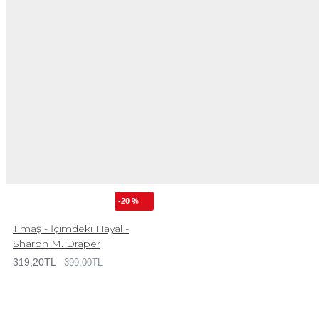
-20 %
Timaş - İçimdeki Hayal -
Sharon M. Draper
319,20TL
399,00TL