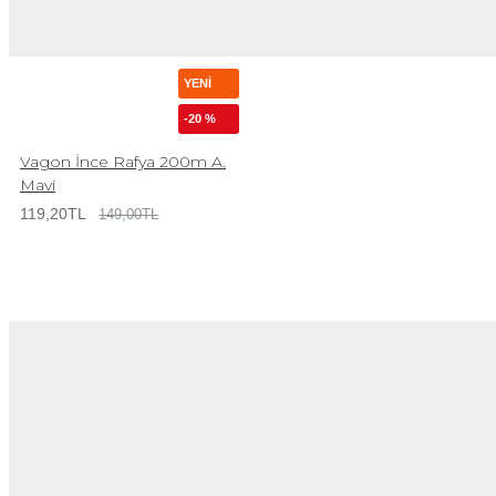
YENI
-20 %
Vagon İnce Rafya 200m A.
Mavi
119,20TL
149,00TL