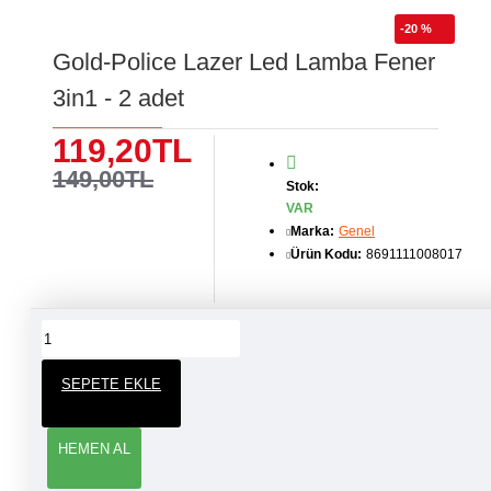
-20 %
Gold-Police Lazer Led Lamba Fener
3in1 - 2 adet
119,20TL
149,00TL
Stok:
VAR
Marka:
Genel
Ürün Kodu:
8691111008017
ÜRÜN YORUMLARI
SEPETE EKLE
YORUM YAP
HEMEN AL
Adınız