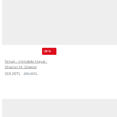
-20 %
Timaş - İçimdeki Hayal -
Sharon M. Draper
319,20TL
399,00TL