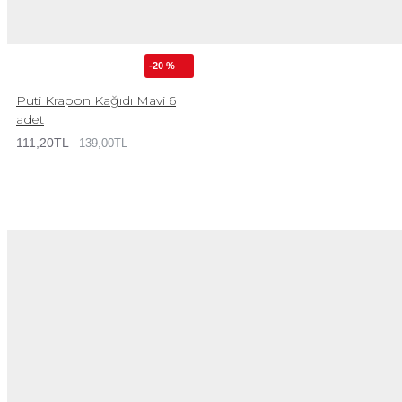
-20 %
Puti Krapon Kağıdı Mavi 6
adet
111,20TL
139,00TL