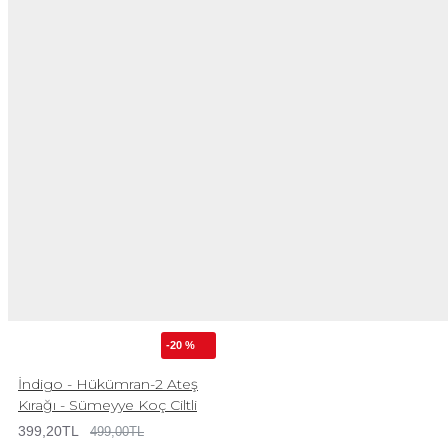
-20 %
İndigo - Hükümran-2 Ateş
Kırağı - Sümeyye Koç Ciltli
399,20TL
499,00TL