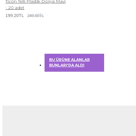
Ticon Telli Plastik Dosya Mavi
- 20 adet
199,20TL
249,00TL
BU ÜRÜNE ALANLAR
BUNLARI'DA ALDI