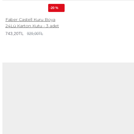
-20 %
Faber Castell Kuru Boya
24Lü Karton Kutu - 3 adet
743,20TL
929,00TL