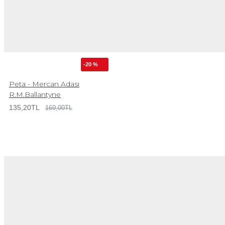
-20 %
Peta - Mercan Adası
R.M.Ballantyne
135,20TL
169,00TL