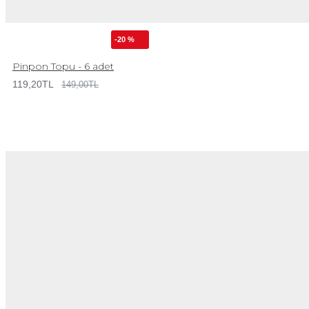
-20 %
Pinpon Topu - 6 adet
119,20TL
149,00TL