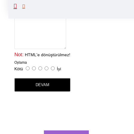
Yorumunuz
Not:
HTML'e dönüştürülmez!
Oylama
Kötü
İyi
DEVAM