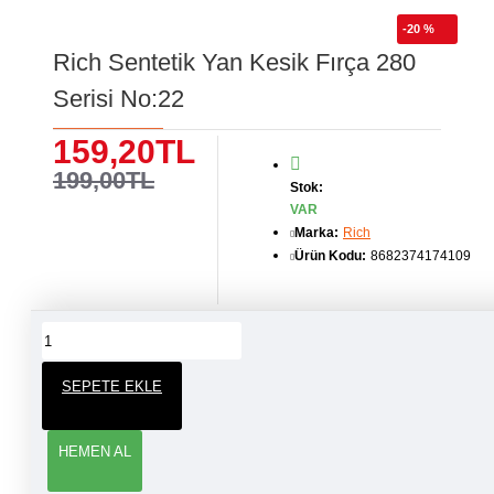
-20 %
Rich Sentetik Yan Kesik Fırça 280
Serisi No:22
159,20TL
199,00TL
Stok:
VAR
Marka:
Rich
Ürün Kodu:
8682374174109
ÜRÜN YORUMLARI
SEPETE EKLE
YORUM YAP
HEMEN AL
Adınız