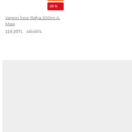
-20 %
Vagon İnce Rafya 200m A.
Mavi
119,20TL
149,00TL