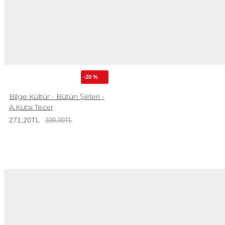
-20 %
Bilge Kültür - Bütün Şiirleri -
A.Kutsi Tecer
271,20TL
339,00TL