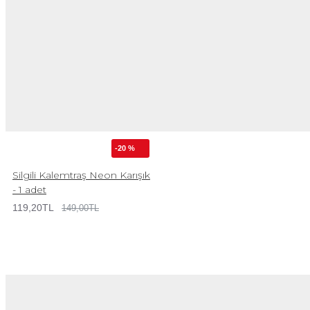
-20 %
Silgili Kalemtraş Neon Karışık
- 1 adet
119,20TL
149,00TL