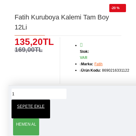
-20 %
Fatih Kuruboya Kalemi Tam Boy
12Li
135,20TL
169,00TL
Stok:
VAR
Marka:
Fatih
Ürün Kodu:
8690216331122
ÜRÜN YORUMLARI
SEPETE EKLE
YORUM YAP
HEMEN AL
Adınız