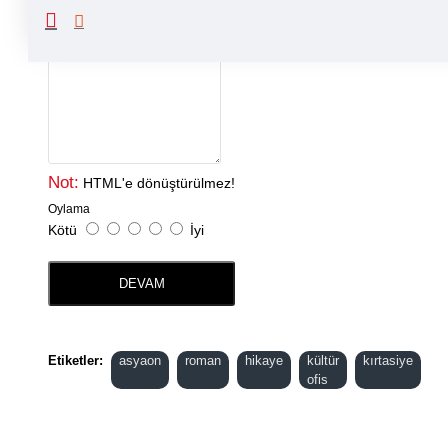
Yorumunuz
Not:
HTML'e dönüştürülmez!
Oylama
Kötü
İyi
DEVAM
Etiketler:
asyaon
roman
hikaye
kültür
kırtasiye
ofis