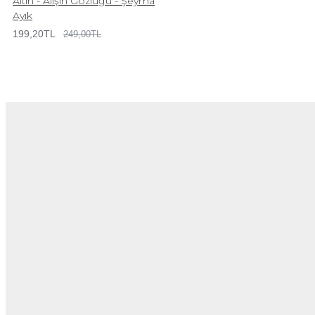
Altın - Alişin Gözlüğü - Şeyma
Ayık
199,20TL
249,00TL