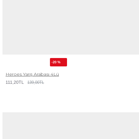
-20 %
Heroes Yarış Arabası 4Lü
111,20TL
139,00TL