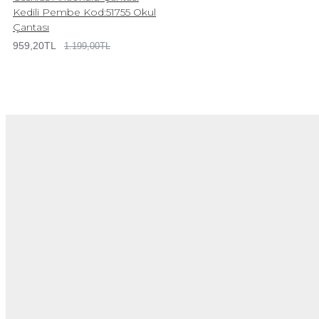
Kedili Pembe Kod:51755 Okul
Çantası
959,20TL
1.199,00TL