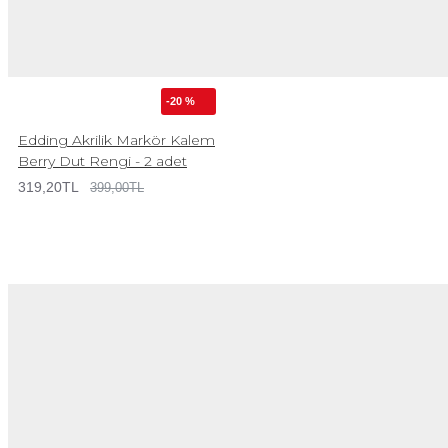
-20 %
Edding Akrilik Markör Kalem
Berry Dut Rengi - 2 adet
319,20TL
399,00TL