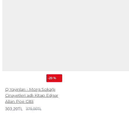
-20 %
Q Yayınları - Morg Sokağı
Cinayetleri adlı Kitap Edgar
Allan Poe Ciltli
303,20TL
379,00TL